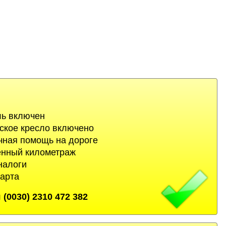
ль включен
ское кресло включено
чная помощь на дороге
енный километраж
налоги
арта
(0030) 2310 472 382