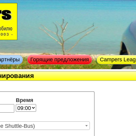
артнёры
Горящие предложения
Campers Leag
онирования
Время
ee Shuttle-Bus)