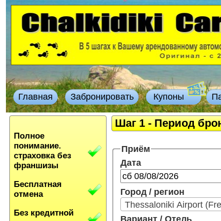
Главная
Забронировать
Купоны
П
Шаг 1 - Период бр
Полное
понимание.
Приём
страховка без
Дата
франшизы
Бесплатная
Город / регион
отмена
Thessaloniki Airport (Fr
Без кредитной
Вариант / Отель