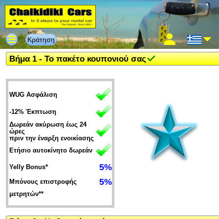
Κράτηση
Βήμα 1 - Το πακέτο κουπονιού σας
WUG Ασφάλιση
-12% Έκπτωση
Δωρεάν ακύρωση έως 24
ώρες
πριν την έναρξη ενοικίασης
Ετήσιο αυτοκίνητο δωρεάν
5%
Yelly Bonus*
5%
Μπόνους επιστροφής
μετρητών**