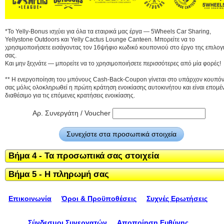
*Το Yelly-Bonus ισχύει για όλα τα εταιρικά μας έργα — 5Wheels Car Sharing,
Yellystone Outdoors και Yelly Cactus Lounge Canteen. Μπορείτε να το
χρησιμοποιήσετε εισάγοντας τον 16ψήφιο κωδικό κουπονιού στο έργο της επιλογ
σας.
Και μην ξεχνάτε — μπορείτε να το χρησιμοποιήσετε περισσότερες από μία φορές!
** Η ενεργοποίηση του μπόνους Cash-Back-Coupon γίνεται στο υπάρχον κουπόν
σας μόλις ολοκληρωθεί η πρώτη κράτηση ενοικίασης αυτοκινήτου και είναι επομέ
διαθέσιμο για τις επόμενες κρατήσεις ενοικίασης.
Αρ. Συνεργάτη / Voucher
Συνεχίστε στα προσωπικά στοιχεία
Βήμα 4 - Τα προσωπικά σας στοιχεία
Βήμα 5 - Η πληρωμή σας
Επικοινωνία
Όροι & Προϋποθέσεις
Συχνές Ερωτήσεις
Σύνδεσμοι Συνεργατών
Αποποίηση Ευθύνης