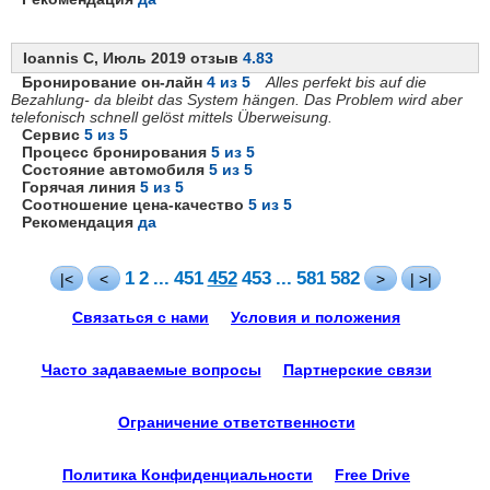
Ioannis C, Июль 2019 отзыв
4.83
Бронирование он-лайн
4 из 5
Alles perfekt bis auf die
Bezahlung- da bleibt das System hängen. Das Problem wird aber
telefonisch schnell gelöst mittels Überweisung.
Сервис
5 из 5
Процесс бронирования
5 из 5
Состояние автомобиля
5 из 5
Горячая линия
5 из 5
Соотношение цена-качество
5 из 5
Рекомендация
да
1
2
...
451
452
453
...
581
582
|<
<
>
| >|
Связаться с нами
Условия и положения
Часто задаваемые вопросы
Партнерские связи
Ограничение ответственности
Политика Конфиденциальности
Free Drive