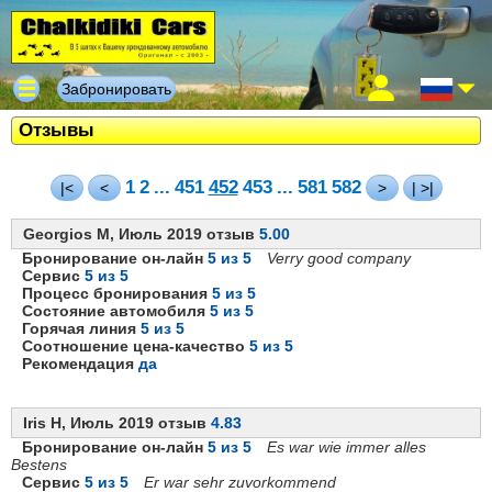
Забронировать
Отзывы
1
2
...
451
452
453
...
581
582
|<
<
>
| >|
Georgios M, Июль 2019 отзыв
5.00
Бронирование он-лайн
5 из 5
Verry good company
Сервис
5 из 5
Процесс бронирования
5 из 5
Состояние автомобиля
5 из 5
Горячая линия
5 из 5
Соотношение цена-качество
5 из 5
Рекомендация
да
Iris H, Июль 2019 отзыв
4.83
Бронирование он-лайн
5 из 5
Es war wie immer alles
Bestens
Сервис
5 из 5
Er war sehr zuvorkommend