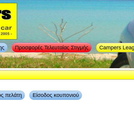
ης
Προσφορές Τελευταίας Στιγμής
Campers Lea
ος πελάτη
Είσοδος κουπονιού