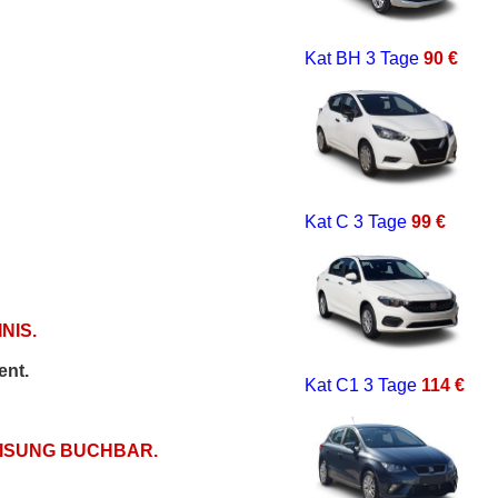
Kat BH
3 Tage
90 €
Kat C
3 Tage
99 €
NIS.
ent.
Kat C1
3 Tage
114 €
EISUNG BUCHBAR.