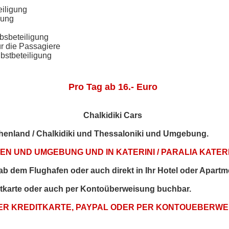
eiligung
gung
bsbeteiligung
ür die Passagiere
bstbeteiligung
Pro Tag ab 16.- Euro
Chalkidiki Cars
echenland / Chalkidiki und Thessaloniki und Umgebung.
N UND UMGEBUNG UND IN KATERINI / PARALIA KATERI
t ab dem Flughafen oder auch direkt in Ihr Hotel oder Apartm
itkarte oder auch per Kontoüberweisung buchbar.
PER KREDITKARTE, PAYPAL ODER PER KONTOUEBERW