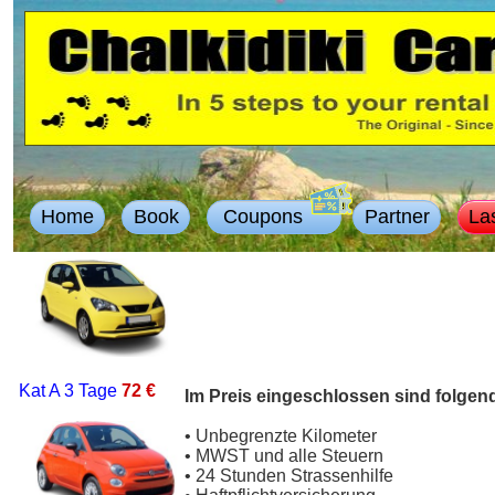
Home
Book
Coupons
Partner
La
Kat A
3 Tage
72 €
Im Preis eingeschlossen sind folgen
• Unbegrenzte Kilometer
• MWST und alle Steuern
• 24 Stunden Strassenhilfe