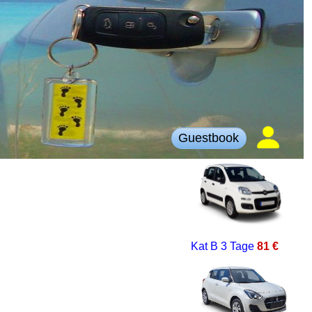
Guestbook
Kat B
3 Tage
81 €