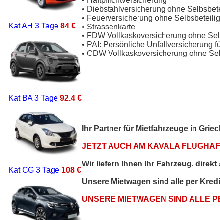
• Haftpflichtversicherung
• Diebstahlversicherung ohne Selbsbet
• Feuerversicherung ohne Selbsbeteili
Kat AH
3 Tage
84 €
• Strassenkarte
• FDW Vollkaskoversicherung ohne Sel
• PAI: Persönliche Unfallversicherung f
• CDW Vollkaskoversicherung ohne Sel
Kat BA
3 Tage
92.4 €
Ihr Partner für Mietfahrzeuge in Gri
JETZT AUCH AM KAVALA FLUGHAFE
Wir liefern Ihnen Ihr Fahrzeug, direk
Kat CG
3 Tage
108 €
Unsere Mietwagen sind alle per Kred
UNSERE MIETWAGEN SIND ALLE 