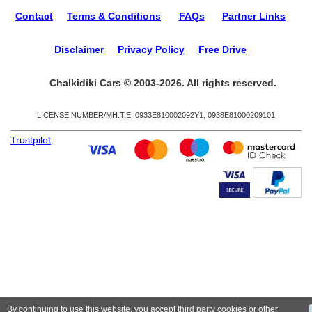
Contact
Terms & Conditions
FAQs
Partner Links
Disclaimer
Privacy Policy
Free Drive
Chalkidiki Cars © 2003-2026. All rights reserved.
LICENSE NUMBER/ΜΗ.Τ.Ε. 0933Ε810002092Υ1, 0938Ε81000209101
Trustpilot
By continuing to use this website, you accept third party cookies or other