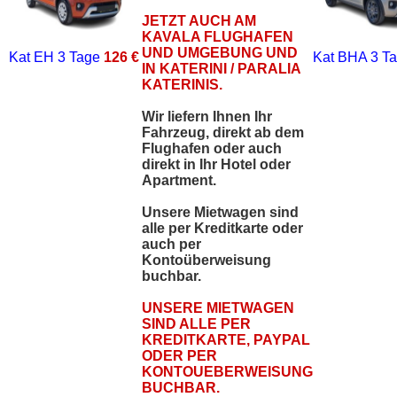
JETZT AUCH AM
KAVALA FLUGHAFEN
UND UMGEBUNG UND
Kat EH
3 Tage
126 €
Kat BHA
3 T
IN KATERINI / PARALIA
KATERINIS.
Wir liefern Ihnen Ihr
Fahrzeug, direkt ab dem
Flughafen oder auch
direkt in Ihr Hotel oder
Apartment.
Unsere Mietwagen sind
alle per Kreditkarte oder
auch per
Kontoüberweisung
buchbar.
UNSERE MIETWAGEN
SIND ALLE PER
KREDITKARTE, PAYPAL
ODER PER
KONTOUEBERWEISUNG
BUCHBAR.