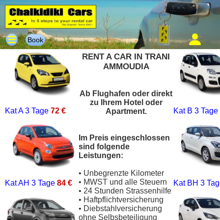
Book
RENT A CAR IN TRANI
AMMOUDIA
Ab Flughafen oder direkt
zu Ihrem Hotel oder
Kat A
3 Tage
72 €
Kat B
3 Tage
Apartment.
Im Preis eingeschlossen
sind folgende
Leistungen:
• Unbegrenzte Kilometer
• MWST und alle Steuern
Kat AH
3 Tage
84 €
Kat BH
3 Ta
• 24 Stunden Strassenhilfe
• Haftpflichtversicherung
• Diebstahlversicherung
ohne Selbsbeteiligung