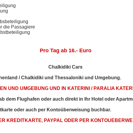
eiligung
gung
bsbeteiligung
ür die Passagiere
bstbeteiligung
Pro Tag ab 16.- Euro
Chalkidiki Cars
echenland / Chalkidiki und Thessaloniki und Umgebung.
N UND UMGEBUNG UND IN KATERINI / PARALIA KATERI
t ab dem Flughafen oder auch direkt in Ihr Hotel oder Apartm
itkarte oder auch per Kontoüberweisung buchbar.
PER KREDITKARTE, PAYPAL ODER PER KONTOUEBERW