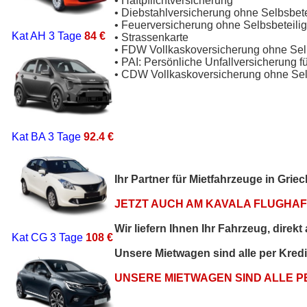
• Haftpflichtversicherung
• Diebstahlversicherung ohne Selbsbet
• Feuerversicherung ohne Selbsbeteili
Kat AH
3 Tage
84 €
• Strassenkarte
• FDW Vollkaskoversicherung ohne Sel
• PAI: Persönliche Unfallversicherung f
• CDW Vollkaskoversicherung ohne Sel
Kat BA
3 Tage
92.4 €
Ihr Partner für Mietfahrzeuge in Gri
JETZT AUCH AM KAVALA FLUGHAFE
Wir liefern Ihnen Ihr Fahrzeug, direk
Kat CG
3 Tage
108 €
Unsere Mietwagen sind alle per Kred
UNSERE MIETWAGEN SIND ALLE 