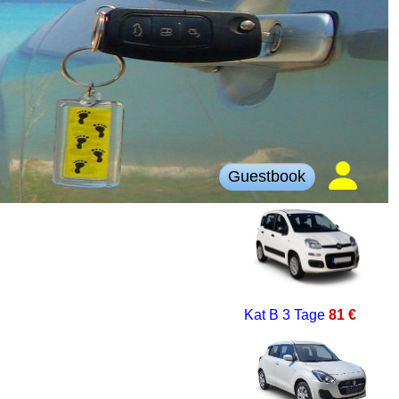
Guestbook
Kat B
3 Tage
81 €