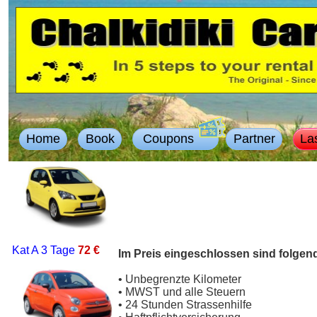
Home
Book
Coupons
Partner
La
Kat A
3 Tage
72 €
Im Preis eingeschlossen sind folgen
• Unbegrenzte Kilometer
• MWST und alle Steuern
• 24 Stunden Strassenhilfe