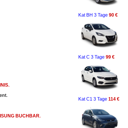
Kat BH
3 Tage
90 €
Kat C
3 Tage
99 €
NIS.
ent.
Kat C1
3 Tage
114 €
EISUNG BUCHBAR.