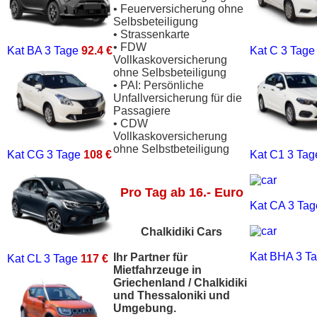
• Feuerversicherung ohne
Selbsbeteiligung
• Strassenkarte
• FDW
Kat BA
3 Tage
92.4 €
Kat C
3 Tag
Vollkaskoversicherung
ohne Selbsbeteiligung
• PAI: Persönliche
Unfallversicherung für die
Passagiere
• CDW
Vollkaskoversicherung
ohne Selbstbeteiligung
Kat CG
3 Tage
108 €
Kat C1
3 Ta
Pro Tag ab 16.- Euro
Kat CA
3 Ta
Chalkidiki Cars
Kat BHA
3 T
Ihr Partner für
Kat CL
3 Tage
117 €
Mietfahrzeuge in
Griechenland / Chalkidiki
und Thessaloniki und
Umgebung.