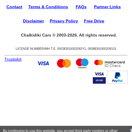
Contact
Terms & Conditions
FAQs
Partner Links
Disclaimer
Privacy Policy
Free Drive
Chalkidiki Cars © 2003-2026. All rights reserved.
LICENSE NUMBER/ΜΗ.Τ.Ε. 0933Ε810002092Υ1, 0938Ε81000209101
Trustpilot
By continuing to use this website, you accept third party cookies or other