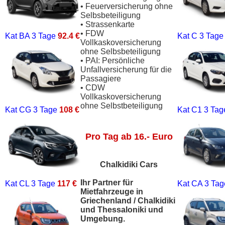
• Feuerversicherung ohne
Selbsbeteiligung
• Strassenkarte
• FDW
Kat BA
3 Tage
92.4 €
Kat C
3 Tag
Vollkaskoversicherung
ohne Selbsbeteiligung
• PAI: Persönliche
Unfallversicherung für die
Passagiere
• CDW
Vollkaskoversicherung
ohne Selbstbeteiligung
Kat CG
3 Tage
108 €
Kat C1
3 Ta
Pro Tag ab 16.- Euro
Chalkidiki Cars
Ihr Partner für
Kat CL
3 Tage
117 €
Kat CA
3 Ta
Mietfahrzeuge in
Griechenland / Chalkidiki
und Thessaloniki und
Umgebung.