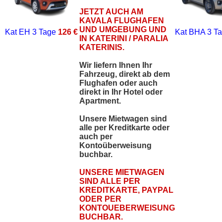
JETZT AUCH AM
KAVALA FLUGHAFEN
UND UMGEBUNG UND
Kat EH
3 Tage
126 €
Kat BHA
3 T
IN KATERINI / PARALIA
KATERINIS.
Wir liefern Ihnen Ihr
Fahrzeug, direkt ab dem
Flughafen oder auch
direkt in Ihr Hotel oder
Apartment.
Unsere Mietwagen sind
alle per Kreditkarte oder
auch per
Kontoüberweisung
buchbar.
UNSERE MIETWAGEN
SIND ALLE PER
KREDITKARTE, PAYPAL
ODER PER
KONTOUEBERWEISUNG
BUCHBAR.