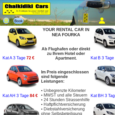
Book
YOUR RENTAL CAR IN
NEA FOURKA
Ab Flughafen oder direkt
zu Ihrem Hotel oder
Kat A
3 Tage
72 €
Kat B
3 Tage
Apartment.
Im Preis eingeschlossen
sind folgende
Leistungen:
• Unbegrenzte Kilometer
• MWST und alle Steuern
Kat AH
3 Tage
84 €
Kat BH
3 Ta
• 24 Stunden Strassenhilfe
• Haftpflichtversicherung
• Diebstahlversicherung
ohne Selbsbeteiligung