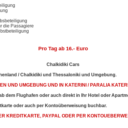
eiligung
gung
bsbeteiligung
ür die Passagiere
bstbeteiligung
Pro Tag ab 16.- Euro
Chalkidiki Cars
echenland / Chalkidiki und Thessaloniki und Umgebung.
N UND UMGEBUNG UND IN KATERINI / PARALIA KATERI
t ab dem Flughafen oder auch direkt in Ihr Hotel oder Apartm
itkarte oder auch per Kontoüberweisung buchbar.
PER KREDITKARTE, PAYPAL ODER PER KONTOUEBERW