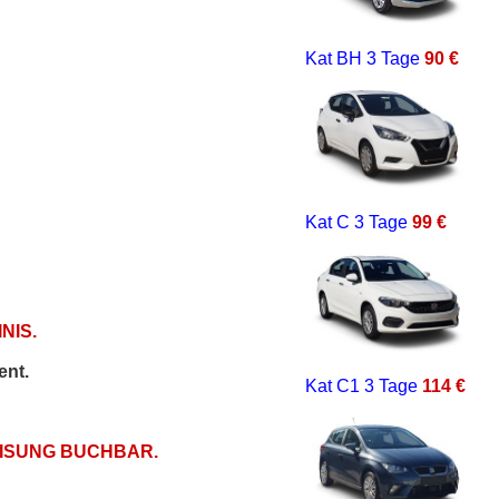
Kat BH
3 Tage
90 €
Kat C
3 Tage
99 €
NIS.
ent.
Kat C1
3 Tage
114 €
EISUNG BUCHBAR.