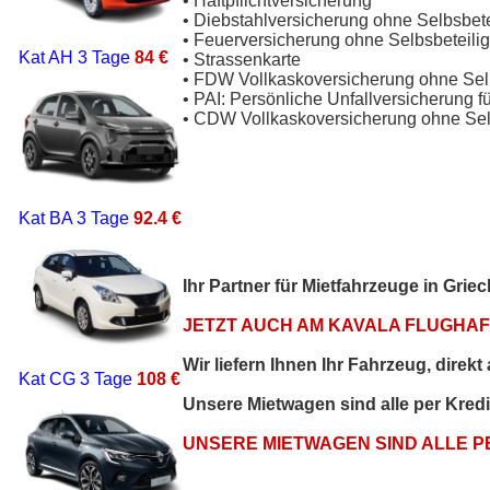
• Haftpflichtversicherung
• Diebstahlversicherung ohne Selbsbet
• Feuerversicherung ohne Selbsbeteili
Kat AH
3 Tage
84 €
• Strassenkarte
• FDW Vollkaskoversicherung ohne Sel
• PAI: Persönliche Unfallversicherung f
• CDW Vollkaskoversicherung ohne Sel
Kat BA
3 Tage
92.4 €
Ihr Partner für Mietfahrzeuge in Gri
JETZT AUCH AM KAVALA FLUGHAFE
Wir liefern Ihnen Ihr Fahrzeug, direk
Kat CG
3 Tage
108 €
Unsere Mietwagen sind alle per Kred
UNSERE MIETWAGEN SIND ALLE 