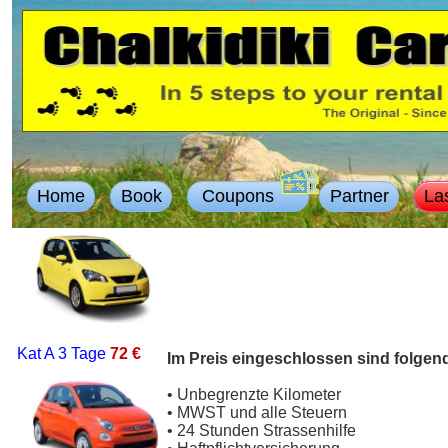
Home
Book
Coupons
Partner
La
Kat A
3 Tage
72 €
Im Preis eingeschlossen sind folgen
• Unbegrenzte Kilometer
• MWST und alle Steuern
• 24 Stunden Strassenhilfe