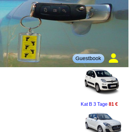
Guestbook
Kat B
3 Tage
81 €