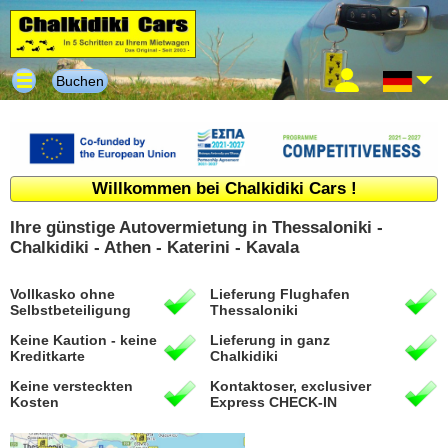
Buchen
Willkommen bei Chalkidiki Cars !
Ihre günstige Autovermietung in Thessaloniki -
Chalkidiki - Athen - Katerini - Kavala
Vollkasko ohne
Lieferung Flughafen
Selbstbeteiligung
Thessaloniki
Keine Kaution - keine
Lieferung in ganz
Kreditkarte
Chalkidiki
Keine versteckten
Kontaktoser, exclusiver
Kosten
Express CHECK-IN