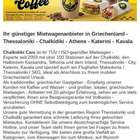
Ihr günstiger Mietwagenanbieter in Griechenland -
Thessaloniki - Chalkidiki - Athens - Katerini - Kavala
Chalkidiki Cars
ist ihr TÜV / ISO-geprüfter Mietwagen -
Experte
seit 2003
mit über 100 Stationen auf der Chalkidiki, den
Halbinseln Kassandra, Sithonia und dem Inland,
Thessaloniki
- City,
Katerini, Kavala und speziell auch am Flughafen Makedonia /
Thessaloniki / SKG, ideal als Anschluss zu Ihrem mobilen
Griechenland Urlaub.
Als
traditioneller, griechischer
Gastgeber -
Empfang unserer
Kunden mit
Kaffe
e
und Wasser - und größter, lokaler, griechischer
Mietwagen - Anbieter mit 20
-jähriger Erfahrung, sehen wir uns stets
verpflichtet, Ihnen eine Bestpreisgarantie mit Vollkasko -
Versicherung OHNE Selbstbeteiligung zum bestmöglichen Service
anzubieten.
Unsere gute Vernetzung in der gesamten Region Thessaloniki und
Chalkidiki garantiert eine schnelle Lieferung Ihres gebuchten
Mietautos. Kontaktieren Sie unsere deutschsprachige Service
Hotline, und unser Team steht Ihnen gerne bei Fragen zu Ihrem
Mietauto zur Verfügung. Wir bieten eine große Vielfalt an
Kategorien, vom Kleinwagen bis zum Minibus, auf Wunsch