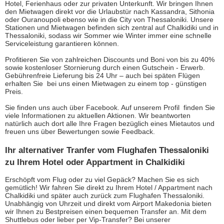
Hotel, Ferienhaus oder zur privaten Unterkunft. Wir bringen Ihnen
d
en Mietwagen
direkt vor die Urlaubstür nach Kassandra, Sithonia
oder Ouranoupoli ebenso wie in die City von Thessaloniki. Unsere
Stationen und Mietwagen befinden sich zentral auf Chalkidiki und in
Thessaloniki, sodass wir Sommer wie Winter immer eine schnelle
Serviceleistung garantieren können.
Profitieren Sie von zahlreichen Discounts und Boni von bis zu 40%
sowie kostenloser Stornierung durch einen Gutschein - Erwerb.
Gebührenfreie Lieferung bis 24 Uhr – auch bei späten Flügen
erhalten Sie bei uns ein
en
Miet
wagen
zu einem top - günstigen
Preis.
Sie finden uns auch über Facebook. Auf unserem Profil finden Sie
viele Informationen zu aktuellen Aktionen. Wir beantworten
natürlich auch dort alle Ihre Fragen bezüglich eines Mietautos und
freuen uns über Bewertungen sowie Feedback.
Ihr alternativer Tranfer vom Flughafen Thessaloniki
zu Ihrem Hotel oder Appartment in Chalkidiki
Erschöpft vom Flug oder zu viel Gepäck? Machen Sie es sich
gemütlich! Wir fahren Sie direkt zu Ihrem Hotel / Appartment nach
Chalkidiki und später auch zurück zum Flughafen Thessaloniki.
Unabhängig von Uhrzeit und direkt vom Airport Makedonia bieten
wir Ihnen zu Bestpreisen einen bequemen Transfer an. Mit dem
Shuttlebus oder lieber per Vip-Transfer? Bei unserer