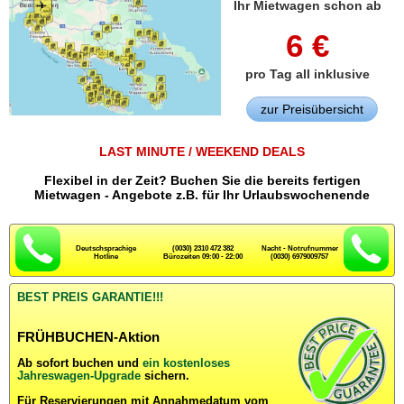
Ihr
Mietwagen
schon ab
6 €
pro Tag all inklusive
zur Preisübersicht
LAST MINUTE / WEEKEND DEALS
Flexibel in der Zeit? Buchen Sie die bereits fertigen
Mietwagen - Angebote z.B. für Ihr Urlaubswochenende
Deutschsprachige
(0030) 2310 472 382
Nacht - Notrufnummer
Hotline
Bürozeiten 09:00 - 22:00
(0030) 6979009757
BEST PREIS GARANTIE!!!
FRÜHBUCHEN-Aktion
Ab sofort buchen und
ein kostenloses
Jahreswagen-Upgrade
sichern.
Für Reservierungen mit Annahmedatum vom