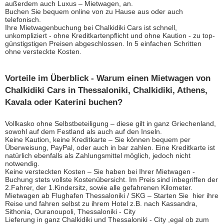
außerdem auch Luxus – Mietwagen,
an
.
Buchen Sie bequem online von zu Hause aus oder auch
telefonisch.
Ihre Mietwagenbuchung bei Chalkidiki Cars ist schnell,
unkompliziert - ohne Kreditkartenpflicht und ohne Kaution - zu top-
günstigstigen Preisen
abgeschlossen.
I
n 5 einfachen Schritten
ohne versteckte Kosten.
Vorteile im Überblick - Warum einen Mietwagen von
Chalkidiki Cars in Thessaloniki, Chalkidiki, Athens,
Kavala oder Katerini buchen?
Vollkasko ohne Selbstbeteiligung – diese gilt in ganz Griechenland,
sowohl auf dem Festland als auch auf den Inseln.
Keine Kaution, keine Kreditkarte – Sie können bequem per
Überweisung, PayPal, oder auch in bar zahlen. Eine Kreditkarte ist
natürlich ebenfalls als Zahlungsmittel möglich, jedoch nicht
notwendig.
Keine versteckten Kosten – Sie haben bei Ihrer Mietwagen -
Buchung stets vollste Kostenübersicht. Im Preis sind inbegriffen der
2.Fahrer, der 1.Kindersitz, sowie alle gefahrenen Kilometer.
Mietwagen ab Flughafen Thessaloniki / SKG – Starten Sie hier ihre
Reise und fahren selbst zu ihrem Hotel z.B. nach Kassandra,
Sithonia, Ouranoupoli, Thessaloniki - City
Lieferung in ganz Chalkidiki und Thessaloniki - City ,egal ob zum