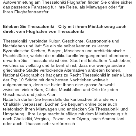
Autovermietung am Thessaloniki Flughafen finden Sie online sicher
das passende Fahrzeug für Ihre Reise, als Mietwagen oder für
Ihren Flughafentransfer.
Erleben Sie Thessaloniki - City mit ihrem Mietfahrzeug auch
direkt vom Flughafen von Thessaloniki
Thessaloniki verbindet Kultur, Geschichte, Gastronomie und
Nachtleben und lädt Sie ein sie selbst kennen zu lernen.
Byzantinische Kirchen, Burgen, Moscheen und architektonische
Prachtstücke, welche die multikulturelle Vergangenheit offenbaren,
erwarten Sie. Thessaloniki ist eine Stadt mit lebhaftem Nachtleben,
welches so vielfältig und farbenfroh ist, dass nur wenige andere
griechische Städte verlockende Alternativen anbieten können.
National Geographics hat ganz zu Recht Thessaloniki in seine Liste
der Top 10 Städte mit dem besten Nachtleben weltweit
aufgenommen, denn sie bietet Ihnen eine grosse Auswahl
zwischen vielen Bars, Clubs, Musikhallen und Orte für jeden
Geschmack und jedes Alter.
Natürlich dürfen Sie keinesfalls die karibischen Strände von
Chalkidiki verpassen. Buchen Sie bequem online oder auch
telefonisch Ihren Mietwagen und entdecken Sie Thessaloniki und
Umgebung. Ihre Lage macht Ausflüge mit dem Mietfahrzeug z.b.
nach Chalkidiki, Vergina, Pozar, zum Olymp, nach Ammouliani
oder auch Thassos sehr verfürerisch.