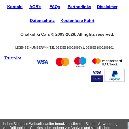
Kontakt
AGB's
FAQs
Partnerlinks
Disclaimer
Datenschutz
Kostenlose Fahrt
Chalkidiki Cars © 2003-2026. All rights reserved.
LICENSE NUMBER/ΜΗ.Τ.Ε. 0933Ε810002092Υ1, 0938Ε81000209101
Trustpilot
Indem Sie diese Webseite weiter benutzen, stimmen Sie der Verwendung
von Drittanbieter-Cookies oder anderer zur Analyse und statistischen