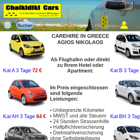
Buchen
CAREHIRE IN GREECE
AGIOS NIKOLAOS
Ab Flughafen oder direkt
zu Ihrem Hotel oder
Kat A
3 Tage
72 €
Kat B
3 Tage
Apartment.
Im Preis eingeschlossen
sind folgende
Leistungen:
• Unbegrenzte Kilometer
• MWST und alle Steuern
Kat AH
3 Tage
84 €
Kat BH
3 Ta
• 24 Stunden Strassenhilfe
• Haftpflichtversicherung
• Diebstahlversicherung
ohne Selbsbeteiligung