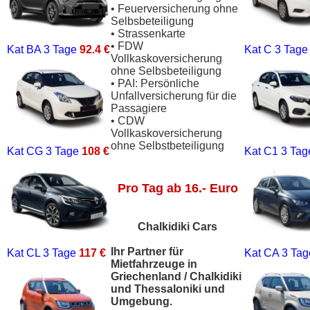
• Feuerversicherung ohne
Selbsbeteiligung
• Strassenkarte
• FDW
Kat BA
3 Tage
92.4 €
Kat C
3 Tag
Vollkaskoversicherung
ohne Selbsbeteiligung
• PAI: Persönliche
Unfallversicherung für die
Passagiere
• CDW
Vollkaskoversicherung
ohne Selbstbeteiligung
Kat CG
3 Tage
108 €
Kat C1
3 Ta
Pro Tag ab 16.- Euro
Chalkidiki Cars
Ihr Partner für
Kat CL
3 Tage
117 €
Kat CA
3 Ta
Mietfahrzeuge in
Griechenland / Chalkidiki
und Thessaloniki und
Umgebung.