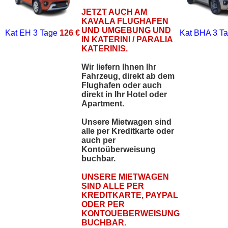
JETZT AUCH AM
KAVALA FLUGHAFEN
UND UMGEBUNG UND
Kat EH
3 Tage
126 €
Kat BHA
3 T
IN KATERINI / PARALIA
KATERINIS.
Wir liefern Ihnen Ihr
Fahrzeug, direkt ab dem
Flughafen oder auch
direkt in Ihr Hotel oder
Apartment.
Unsere Mietwagen sind
alle per Kreditkarte oder
auch per
Kontoüberweisung
buchbar.
UNSERE MIETWAGEN
SIND ALLE PER
KREDITKARTE, PAYPAL
ODER PER
KONTOUEBERWEISUNG
BUCHBAR.