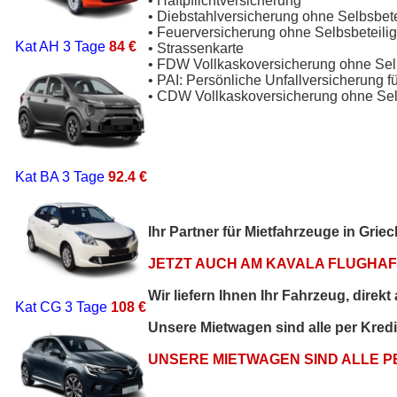
• Haftpflichtversicherung
• Diebstahlversicherung ohne Selbsbet
• Feuerversicherung ohne Selbsbeteili
Kat AH
3 Tage
84 €
• Strassenkarte
• FDW Vollkaskoversicherung ohne Sel
• PAI: Persönliche Unfallversicherung f
• CDW Vollkaskoversicherung ohne Sel
Kat BA
3 Tage
92.4 €
Ihr Partner für Mietfahrzeuge in Gri
JETZT AUCH AM KAVALA FLUGHAFE
Wir liefern Ihnen Ihr Fahrzeug, direk
Kat CG
3 Tage
108 €
Unsere Mietwagen sind alle per Kred
UNSERE MIETWAGEN SIND ALLE 