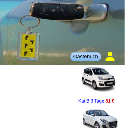
Gästebuch
Kat B
3 Tage
81 €