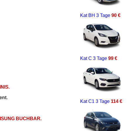
Kat BH
3 Tage
90 €
Kat C
3 Tage
99 €
NIS.
ent.
Kat C1
3 Tage
114 €
EISUNG BUCHBAR.