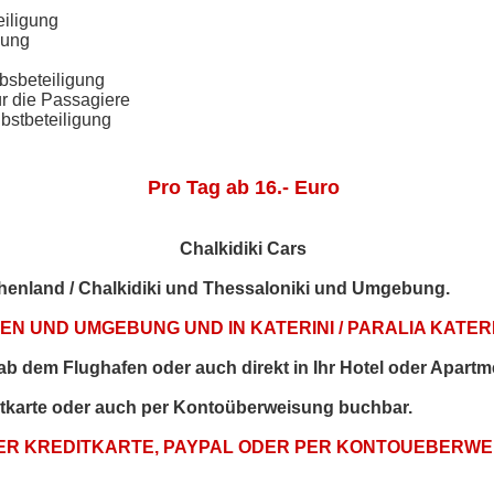
eiligung
gung
bsbeteiligung
ür die Passagiere
bstbeteiligung
Pro Tag ab 16.- Euro
Chalkidiki Cars
echenland / Chalkidiki und Thessaloniki und Umgebung.
N UND UMGEBUNG UND IN KATERINI / PARALIA KATERI
t ab dem Flughafen oder auch direkt in Ihr Hotel oder Apartm
itkarte oder auch per Kontoüberweisung buchbar.
PER KREDITKARTE, PAYPAL ODER PER KONTOUEBERW