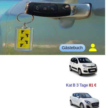
Gästebuch
Kat B
3 Tage
81 €