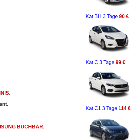
Kat BH
3 Tage
90 €
Kat C
3 Tage
99 €
NIS.
ent.
Kat C1
3 Tage
114 €
EISUNG BUCHBAR.