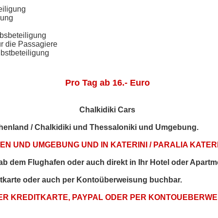
eiligung
gung
bsbeteiligung
ür die Passagiere
bstbeteiligung
Pro Tag ab 16.- Euro
Chalkidiki Cars
echenland / Chalkidiki und Thessaloniki und Umgebung.
N UND UMGEBUNG UND IN KATERINI / PARALIA KATERI
t ab dem Flughafen oder auch direkt in Ihr Hotel oder Apartm
itkarte oder auch per Kontoüberweisung buchbar.
PER KREDITKARTE, PAYPAL ODER PER KONTOUEBERW