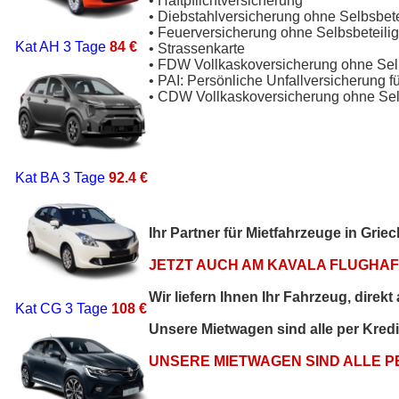
• Haftpflichtversicherung
• Diebstahlversicherung ohne Selbsbet
• Feuerversicherung ohne Selbsbeteili
Kat AH
3 Tage
84 €
• Strassenkarte
• FDW Vollkaskoversicherung ohne Sel
• PAI: Persönliche Unfallversicherung f
• CDW Vollkaskoversicherung ohne Sel
Kat BA
3 Tage
92.4 €
Ihr Partner für Mietfahrzeuge in Gri
JETZT AUCH AM KAVALA FLUGHAFE
Wir liefern Ihnen Ihr Fahrzeug, direk
Kat CG
3 Tage
108 €
Unsere Mietwagen sind alle per Kred
UNSERE MIETWAGEN SIND ALLE 