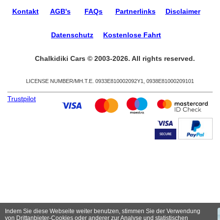
Kontakt
AGB's
FAQs
Partnerlinks
Disclaimer
Datenschutz
Kostenlose Fahrt
Chalkidiki Cars © 2003-2026. All rights reserved.
LICENSE NUMBER/ΜΗ.Τ.Ε. 0933Ε810002092Υ1, 0938Ε81000209101
Trustpilot
Indem Sie diese Webseite weiter benutzen, stimmen Sie der Verwendung
von Drittanbieter-Cookies oder anderer zur Analyse und statistischen