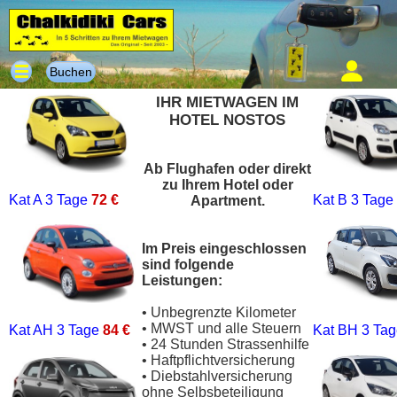
Buchen
IHR MIETWAGEN IM
HOTEL NOSTOS
Ab Flughafen oder direkt
zu Ihrem Hotel oder
Kat A
3 Tage
72 €
Kat B
3 Tage
Apartment.
Im Preis eingeschlossen
sind folgende
Leistungen:
• Unbegrenzte Kilometer
• MWST und alle Steuern
Kat AH
3 Tage
84 €
Kat BH
3 Ta
• 24 Stunden Strassenhilfe
• Haftpflichtversicherung
• Diebstahlversicherung
ohne Selbsbeteiligung