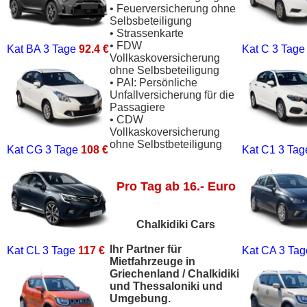
• Feuerversicherung ohne
Selbsbeteiligung
• Strassenkarte
• FDW
Kat BA
3 Tage
92.4 €
Kat C
3 Tag
Vollkaskoversicherung
ohne Selbsbeteiligung
• PAI: Persönliche
Unfallversicherung für die
Passagiere
• CDW
Vollkaskoversicherung
ohne Selbstbeteiligung
Kat CG
3 Tage
108 €
Kat C1
3 Ta
Pro Tag ab 16.- Euro
Chalkidiki Cars
Ihr Partner für
Kat CL
3 Tage
117 €
Kat CA
3 Ta
Mietfahrzeuge in
Griechenland / Chalkidiki
und Thessaloniki und
Umgebung.