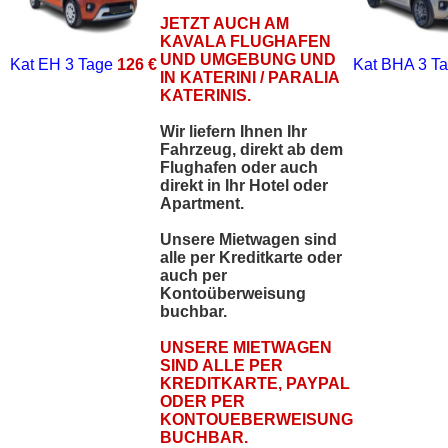
JETZT AUCH AM
KAVALA FLUGHAFEN
UND UMGEBUNG UND
Kat EH
3 Tage
126 €
Kat BHA
3 T
IN KATERINI / PARALIA
KATERINIS.
Wir liefern Ihnen Ihr
Fahrzeug, direkt ab dem
Flughafen oder auch
direkt in Ihr Hotel oder
Apartment.
Unsere Mietwagen sind
alle per Kreditkarte oder
auch per
Kontoüberweisung
buchbar.
UNSERE MIETWAGEN
SIND ALLE PER
KREDITKARTE, PAYPAL
ODER PER
KONTOUEBERWEISUNG
BUCHBAR.