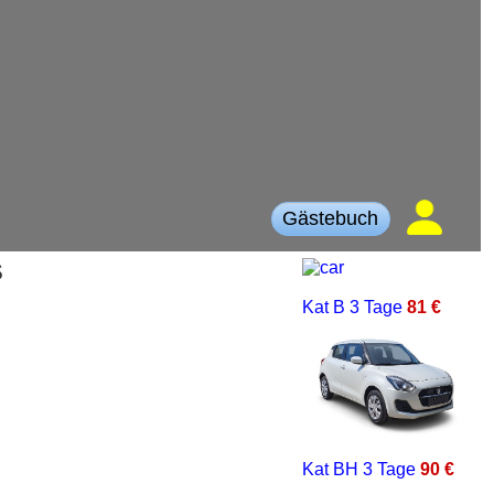
Gästebuch
S
Kat B
3 Tage
81 €
Kat BH
3 Tage
90 €