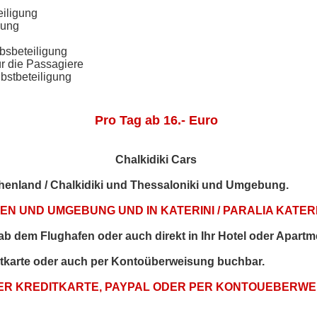
eiligung
gung
bsbeteiligung
ür die Passagiere
bstbeteiligung
Pro Tag ab 16.- Euro
Chalkidiki Cars
echenland / Chalkidiki und Thessaloniki und Umgebung.
N UND UMGEBUNG UND IN KATERINI / PARALIA KATERI
t ab dem Flughafen oder auch direkt in Ihr Hotel oder Apartm
itkarte oder auch per Kontoüberweisung buchbar.
PER KREDITKARTE, PAYPAL ODER PER KONTOUEBERW