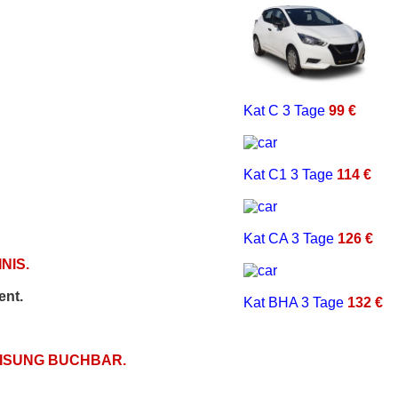
Kat C
3 Tage
99 €
Kat C1
3 Tage
114 €
Kat CA
3 Tage
126 €
NIS.
ent.
Kat BHA
3 Tage
132 €
EISUNG BUCHBAR.