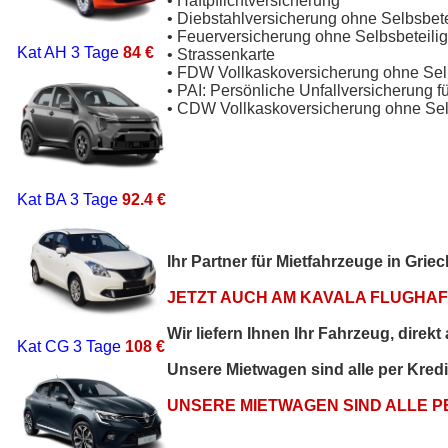
• Haftpflichtversicherung
• Diebstahlversicherung ohne Selbsbet
• Feuerversicherung ohne Selbsbeteili
Kat AH
3 Tage
84 €
• Strassenkarte
• FDW Vollkaskoversicherung ohne Sel
• PAI: Persönliche Unfallversicherung f
• CDW Vollkaskoversicherung ohne Sel
Kat BA
3 Tage
92.4 €
Ihr Partner für Mietfahrzeuge in Gri
JETZT AUCH AM KAVALA FLUGHAFE
Wir liefern Ihnen Ihr Fahrzeug, direk
Kat CG
3 Tage
108 €
Unsere Mietwagen sind alle per Kred
UNSERE MIETWAGEN SIND ALLE 