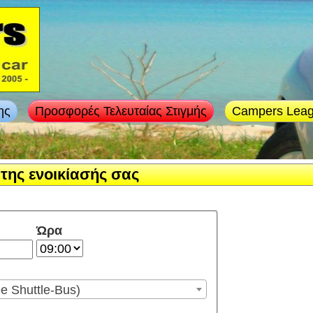
ης
Προσφορές Τελευταίας Στιγμής
Campers Lea
 της ενοικίασής σας
Ώρα
ee Shuttle-Bus)