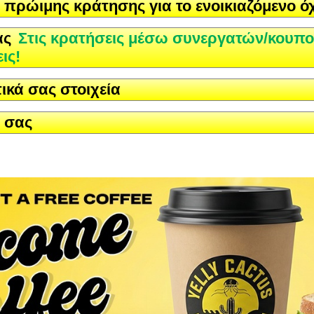
πρώιμης κράτησης για το ενοικιαζόμενο ό
ας
Στις κρατήσεις μέσω συνεργατών/κουπο
ις!
ικά σας στοιχεία
 σας