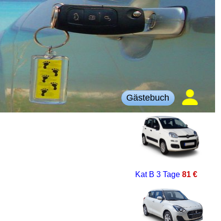
Gästebuch
Kat B
3 Tage
81 €