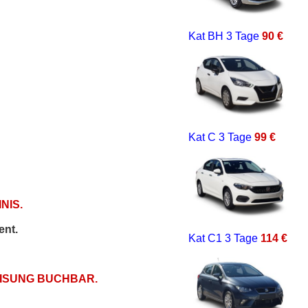
Kat BH
3 Tage
90 €
Kat C
3 Tage
99 €
NIS.
ent.
Kat C1
3 Tage
114 €
EISUNG BUCHBAR.