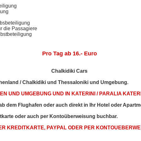
eiligung
gung
bsbeteiligung
ür die Passagiere
bstbeteiligung
Pro Tag ab 16.- Euro
Chalkidiki Cars
echenland / Chalkidiki und Thessaloniki und Umgebung.
N UND UMGEBUNG UND IN KATERINI / PARALIA KATERI
t ab dem Flughafen oder auch direkt in Ihr Hotel oder Apartm
itkarte oder auch per Kontoüberweisung buchbar.
PER KREDITKARTE, PAYPAL ODER PER KONTOUEBERW