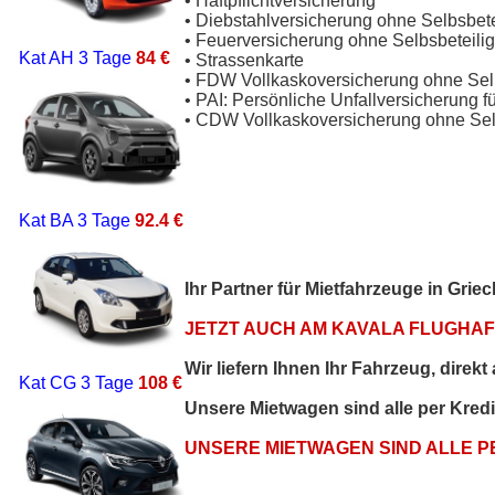
• Haftpflichtversicherung
• Diebstahlversicherung ohne Selbsbet
• Feuerversicherung ohne Selbsbeteili
Kat AH
3 Tage
84 €
• Strassenkarte
• FDW Vollkaskoversicherung ohne Sel
• PAI: Persönliche Unfallversicherung f
• CDW Vollkaskoversicherung ohne Sel
Kat BA
3 Tage
92.4 €
Ihr Partner für Mietfahrzeuge in Gri
JETZT AUCH AM KAVALA FLUGHAFE
Wir liefern Ihnen Ihr Fahrzeug, direk
Kat CG
3 Tage
108 €
Unsere Mietwagen sind alle per Kred
UNSERE MIETWAGEN SIND ALLE 