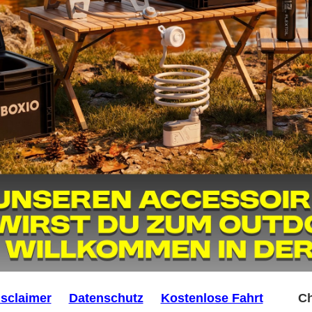
isclaimer
Datenschutz
Kostenlose Fahrt
Chalk