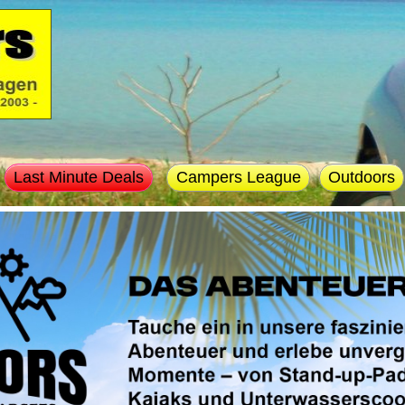
Last Minute Deals
Campers League
Outdoors