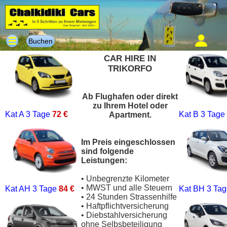
Buchen
CAR HIRE IN
TRIKORFO
Ab Flughafen oder direkt
zu Ihrem Hotel oder
Kat A
3 Tage
72 €
Kat B
3 Tage
Apartment.
Im Preis eingeschlossen
sind folgende
Leistungen:
• Unbegrenzte Kilometer
• MWST und alle Steuern
Kat AH
3 Tage
84 €
Kat BH
3 Ta
• 24 Stunden Strassenhilfe
• Haftpflichtversicherung
• Diebstahlversicherung
ohne Selbsbeteiligung