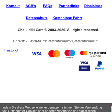
Kontakt
AGB's
FAQs
Partnerlinks
Disclaimer
Datenschutz
Kostenlose Fahrt
Chalkidiki Cars © 2003-2026. All rights reserved.
LICENSE NUMBER/ΜΗ.Τ.Ε. 0933Ε810002092Υ1, 0938Ε81000209101
Trustpilot
Indem Sie diese Webseite weiter benutzen, stimmen Sie der Verwendung
von Drittanbieter-Cookies oder anderer zur Analyse und statistischen