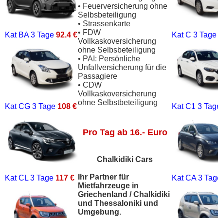
• Feuerversicherung ohne
Selbsbeteiligung
• Strassenkarte
• FDW
Kat BA
3 Tage
92.4 €
Kat C
3 Tag
Vollkaskoversicherung
ohne Selbsbeteiligung
• PAI: Persönliche
Unfallversicherung für die
Passagiere
• CDW
Vollkaskoversicherung
ohne Selbstbeteiligung
Kat CG
3 Tage
108 €
Kat C1
3 Ta
Pro Tag ab 16.- Euro
Chalkidiki Cars
Ihr Partner für
Kat CL
3 Tage
117 €
Kat CA
3 Ta
Mietfahrzeuge in
Griechenland / Chalkidiki
und Thessaloniki und
Umgebung.