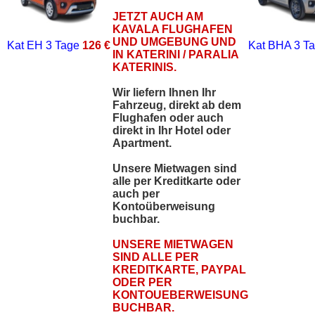
JETZT AUCH AM
KAVALA FLUGHAFEN
UND UMGEBUNG UND
Kat EH
3 Tage
126 €
Kat BHA
3 T
IN KATERINI / PARALIA
KATERINIS.
Wir liefern Ihnen Ihr
Fahrzeug, direkt ab dem
Flughafen oder auch
direkt in Ihr Hotel oder
Apartment.
Unsere Mietwagen sind
alle per Kreditkarte oder
auch per
Kontoüberweisung
buchbar.
UNSERE MIETWAGEN
SIND ALLE PER
KREDITKARTE, PAYPAL
ODER PER
KONTOUEBERWEISUNG
BUCHBAR.