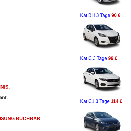
Kat BH
3 Tage
90 €
Kat C
3 Tage
99 €
NIS.
ent.
Kat C1
3 Tage
114 €
EISUNG BUCHBAR.