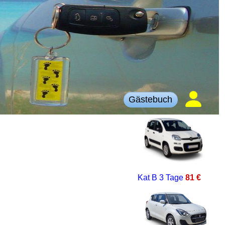
Gästebuch
Kat B
3 Tage
81 €