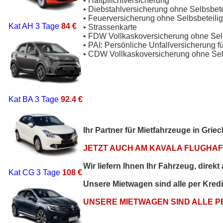
• Haftpflichtversicherung
• Diebstahlversicherung ohne Selbsbet
• Feuerversicherung ohne Selbsbeteili
Kat AH
3 Tage
84 €
• Strassenkarte
• FDW Vollkaskoversicherung ohne Sel
• PAI: Persönliche Unfallversicherung f
• CDW Vollkaskoversicherung ohne Sel
Kat BA
3 Tage
92.4 €
Ihr Partner für Mietfahrzeuge in Gri
JETZT AUCH AM KAVALA FLUGHAFE
Wir liefern Ihnen Ihr Fahrzeug, direk
Kat CG
3 Tage
108 €
Unsere Mietwagen sind alle per Kred
UNSERE MIETWAGEN SIND ALLE 