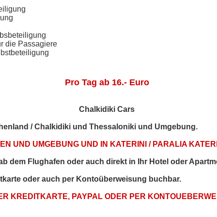
eiligung
gung
bsbeteiligung
ür die Passagiere
bstbeteiligung
Pro Tag ab 16.- Euro
Chalkidiki Cars
echenland / Chalkidiki und Thessaloniki und Umgebung.
N UND UMGEBUNG UND IN KATERINI / PARALIA KATERI
t ab dem Flughafen oder auch direkt in Ihr Hotel oder Apartm
itkarte oder auch per Kontoüberweisung buchbar.
PER KREDITKARTE, PAYPAL ODER PER KONTOUEBERW