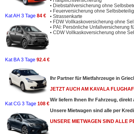
• Haftpflichtversicherung
• Diebstahlversicherung ohne Selbsbet
• Feuerversicherung ohne Selbsbeteili
Kat AH
3 Tage
84 €
• Strassenkarte
• FDW Vollkaskoversicherung ohne Sel
• PAI: Persönliche Unfallversicherung f
• CDW Vollkaskoversicherung ohne Sel
Kat BA
3 Tage
92.4 €
Ihr Partner für Mietfahrzeuge in Gri
JETZT AUCH AM KAVALA FLUGHAFE
Wir liefern Ihnen Ihr Fahrzeug, direk
Kat CG
3 Tage
108 €
Unsere Mietwagen sind alle per Kred
UNSERE MIETWAGEN SIND ALLE 