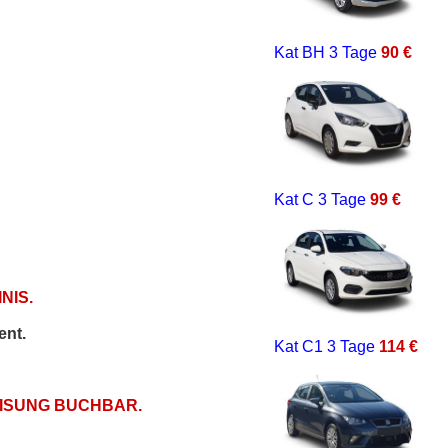
Kat BH
3 Tage
90 €
Kat C
3 Tage
99 €
NIS.
ent.
Kat C1
3 Tage
114 €
EISUNG BUCHBAR.