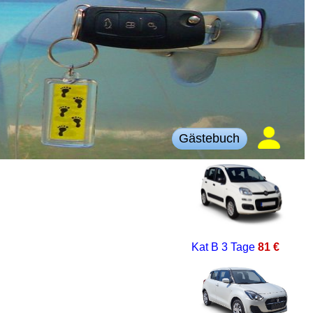
Gästebuch
Kat B
3 Tage
81 €