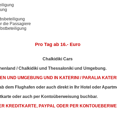
eiligung
gung
bsbeteiligung
ür die Passagiere
bstbeteiligung
Pro Tag ab 16.- Euro
Chalkidiki Cars
echenland / Chalkidiki und Thessaloniki und Umgebung.
N UND UMGEBUNG UND IN KATERINI / PARALIA KATERI
t ab dem Flughafen oder auch direkt in Ihr Hotel oder Apartm
itkarte oder auch per Kontoüberweisung buchbar.
PER KREDITKARTE, PAYPAL ODER PER KONTOUEBERW