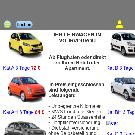
Buchen
IHR LEIHWAGEN IN
VOURVOUROU
Ab Flughafen oder direkt
zu Ihrem Hotel oder
Kat A
3 Tage
72 €
Kat B
3 Tage
Apartment.
Im Preis eingeschlossen
sind folgende
Leistungen:
• Unbegrenzte Kilometer
• MWST und alle Steuern
Kat AH
3 Tage
84 €
Kat BH
3 Ta
• 24 Stunden Strassenhilfe
• Haftpflichtversicherung
• Diebstahlversicherung
ohne Selbsbeteiligung
Kat C
3 Tag