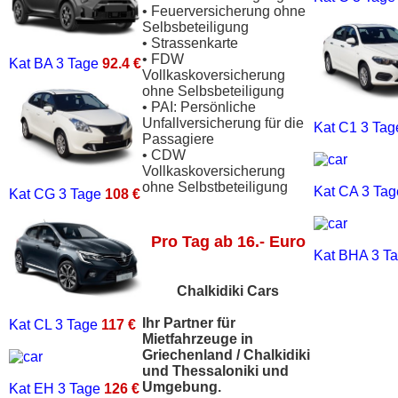
• Feuerversicherung ohne
Selbsbeteiligung
• Strassenkarte
• FDW
Kat BA
3 Tage
92.4 €
Vollkaskoversicherung
ohne Selbsbeteiligung
• PAI: Persönliche
Unfallversicherung für die
Kat C1
3 Ta
Passagiere
• CDW
Vollkaskoversicherung
ohne Selbstbeteiligung
Kat CA
3 Ta
Kat CG
3 Tage
108 €
Pro Tag ab 16.- Euro
Kat BHA
3 T
Chalkidiki Cars
Ihr Partner für
Kat CL
3 Tage
117 €
Mietfahrzeuge in
Griechenland / Chalkidiki
und Thessaloniki und
Umgebung.
Kat EH
3 Tage
126 €