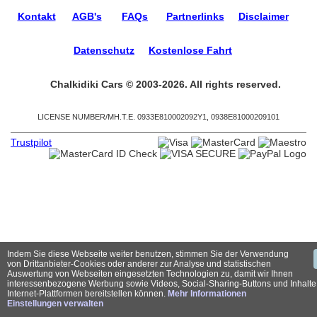
Kontakt
AGB's
FAQs
Partnerlinks
Disclaimer
Datenschutz
Kostenlose Fahrt
Chalkidiki Cars © 2003-2026. All rights reserved.
LICENSE NUMBER/ΜΗ.Τ.Ε. 0933Ε810002092Υ1, 0938Ε81000209101
Trustpilot
Indem Sie diese Webseite weiter benutzen, stimmen Sie der Verwendung
von Drittanbieter-Cookies oder anderer zur Analyse und statistischen
Auswertung von Webseiten eingesetzten Technologien zu, damit wir Ihnen
interessenbezogene Werbung sowie Videos, Social-Sharing-Buttons und Inhalte
Internet-Plattformen bereitstellen können.
Mehr Informationen
Einstellungen verwalten