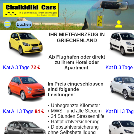
Buchen
IHR MIETFAHRZEUG IN
GRIECHENLAND
Ab Flughafen oder direkt
zu Ihrem Hotel oder
Kat A
3 Tage
72 €
Kat B
3 Tage
Apartment.
Im Preis eingeschlossen
sind folgende
Leistungen:
• Unbegrenzte Kilometer
• MWST und alle Steuern
Kat AH
3 Tage
84 €
Kat BH
3 Ta
• 24 Stunden Strassenhilfe
• Haftpflichtversicherung
• Diebstahlversicherung
ohne Selbsbeteiligung