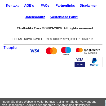
Kontakt
AGB's
FAQs
Partnerlinks
Disclaimer
Datenschutz
Kostenlose Fahrt
Chalkidiki Cars © 2003-2026. All rights reserved.
LICENSE NUMBER/ΜΗ.Τ.Ε. 0933Ε810002092Υ1, 0938Ε81000209101
Trustpilot
Indem Sie diese Webseite weiter benutzen, stimmen Sie der Verwendung
von Drittanbieter-Cookies oder anderer zur Analyse und statistischen