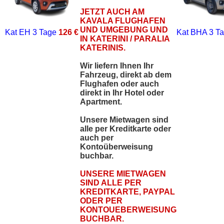
JETZT AUCH AM
KAVALA FLUGHAFEN
UND UMGEBUNG UND
Kat EH
3 Tage
126 €
Kat BHA
3 T
IN KATERINI / PARALIA
KATERINIS.
Wir liefern Ihnen Ihr
Fahrzeug, direkt ab dem
Flughafen oder auch
direkt in Ihr Hotel oder
Apartment.
Unsere Mietwagen sind
alle per Kreditkarte oder
auch per
Kontoüberweisung
buchbar.
UNSERE MIETWAGEN
SIND ALLE PER
KREDITKARTE, PAYPAL
ODER PER
KONTOUEBERWEISUNG
BUCHBAR.