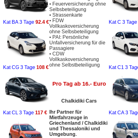
• Feuerversicherung ohne
Selbsbeteiligung
• Strassenkarte
• FDW
Kat BA
3 Tage
92.4 €
Kat C
3 Tag
Vollkaskoversicherung
ohne Selbsbeteiligung
• PAI: Persönliche
Unfallversicherung für die
Passagiere
• CDW
Vollkaskoversicherung
ohne Selbstbeteiligung
Kat CG
3 Tage
108 €
Kat C1
3 Ta
Pro Tag ab 16.- Euro
Chalkidiki Cars
Ihr Partner für
Kat CL
3 Tage
117 €
Kat CA
3 Ta
Mietfahrzeuge in
Griechenland / Chalkidiki
und Thessaloniki und
Umgebung.