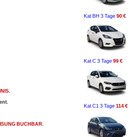
Kat BH
3 Tage
90 €
Kat C
3 Tage
99 €
NIS.
ent.
Kat C1
3 Tage
114 €
EISUNG BUCHBAR.