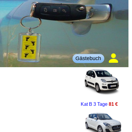
Gästebuch
Kat B
3 Tage
81 €