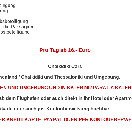
eiligung
gung
bsbeteiligung
ür die Passagiere
bstbeteiligung
Pro Tag ab 16.- Euro
Chalkidiki Cars
echenland / Chalkidiki und Thessaloniki und Umgebung.
N UND UMGEBUNG UND IN KATERINI / PARALIA KATERI
t ab dem Flughafen oder auch direkt in Ihr Hotel oder Apartm
itkarte oder auch per Kontoüberweisung buchbar.
PER KREDITKARTE, PAYPAL ODER PER KONTOUEBERW