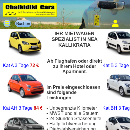
Buchen
IHR MIETWAGEN
SPEZIALIST IN NEA
KALLIKRATIA
Ab Flughafen oder direkt
Kat A
3 Tage
72 €
Kat B
3 Tage
zu Ihrem Hotel oder
Apartment.
Im Preis eingeschlossen
sind folgende
Leistungen:
Kat AH
3 Tage
84 €
• Unbegrenzte Kilometer
Kat BH
3 Ta
• MWST und alle Steuern
• 24 Stunden Strassenhilfe
• Haftpflichtversicherung
• Diebstahlversicherung