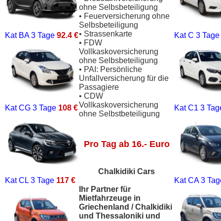
ohne Selbsbeteiligung
• Feuerversicherung ohne
Selbsbeteiligung
• Strassenkarte
Kat BA
3 Tage
92.4 €
Kat C
3 Tag
• FDW
Vollkaskoversicherung
ohne Selbsbeteiligung
• PAI: Persönliche
Unfallversicherung für die
Passagiere
• CDW
Vollkaskoversicherung
Kat CG
3 Tage
108 €
Kat C1
3 Ta
ohne Selbstbeteiligung
Pro Tag ab 16.- Euro
Chalkidiki Cars
Kat CL
3 Tage
117 €
Kat CA
3 Ta
Ihr Partner für
Mietfahrzeuge in
Griechenland / Chalkidiki
und Thessaloniki und