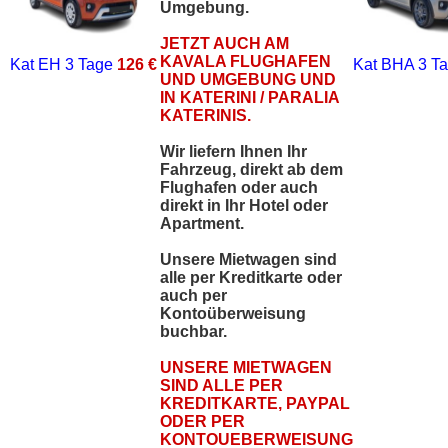
Umgebung.
JETZT AUCH AM
KAVALA FLUGHAFEN
Kat EH
3 Tage
126 €
Kat BHA
3 T
UND UMGEBUNG UND
IN KATERINI / PARALIA
KATERINIS.
Wir liefern Ihnen Ihr
Fahrzeug, direkt ab dem
Flughafen oder auch
direkt in Ihr Hotel oder
Apartment.
Unsere Mietwagen sind
alle per Kreditkarte oder
auch per
Kontoüberweisung
buchbar.
UNSERE MIETWAGEN
SIND ALLE PER
KREDITKARTE, PAYPAL
ODER PER
KONTOUEBERWEISUNG