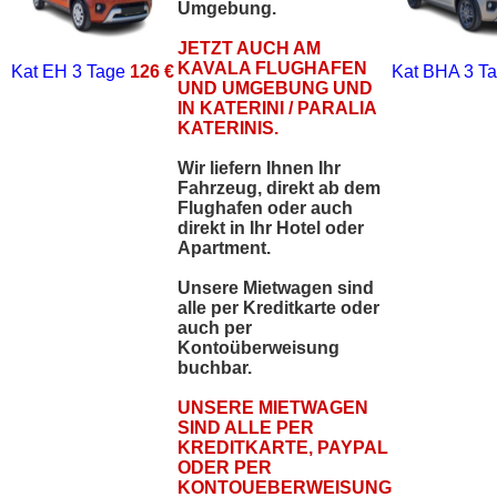
Umgebung.
JETZT AUCH AM
KAVALA FLUGHAFEN
Kat EH
3 Tage
126 €
Kat BHA
3 T
UND UMGEBUNG UND
IN KATERINI / PARALIA
KATERINIS.
Wir liefern Ihnen Ihr
Fahrzeug, direkt ab dem
Flughafen oder auch
direkt in Ihr Hotel oder
Apartment.
Unsere Mietwagen sind
alle per Kreditkarte oder
auch per
Kontoüberweisung
buchbar.
UNSERE MIETWAGEN
SIND ALLE PER
KREDITKARTE, PAYPAL
ODER PER
KONTOUEBERWEISUNG