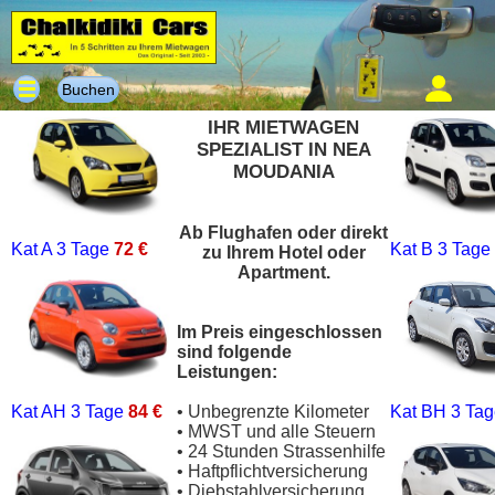
Buchen
IHR MIETWAGEN
SPEZIALIST IN NEA
MOUDANIA
Ab Flughafen oder direkt
Kat A
3 Tage
72 €
Kat B
3 Tage
zu Ihrem Hotel oder
Apartment.
Im Preis eingeschlossen
sind folgende
Leistungen:
Kat AH
3 Tage
84 €
• Unbegrenzte Kilometer
Kat BH
3 Ta
• MWST und alle Steuern
• 24 Stunden Strassenhilfe
• Haftpflichtversicherung
• Diebstahlversicherung