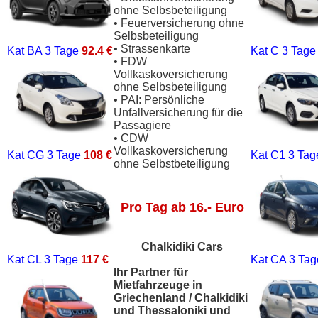
ohne Selbsbeteiligung
• Feuerversicherung ohne
Selbsbeteiligung
• Strassenkarte
Kat BA
3 Tage
92.4 €
Kat C
3 Tag
• FDW
Vollkaskoversicherung
ohne Selbsbeteiligung
• PAI: Persönliche
Unfallversicherung für die
Passagiere
• CDW
Vollkaskoversicherung
Kat CG
3 Tage
108 €
Kat C1
3 Ta
ohne Selbstbeteiligung
Pro Tag ab 16.- Euro
Chalkidiki Cars
Kat CL
3 Tage
117 €
Kat CA
3 Ta
Ihr Partner für
Mietfahrzeuge in
Griechenland / Chalkidiki
und Thessaloniki und