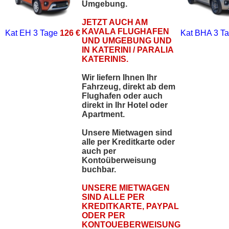
Umgebung.
JETZT AUCH AM
KAVALA FLUGHAFEN
Kat EH
3 Tage
126 €
Kat BHA
3 T
UND UMGEBUNG UND
IN KATERINI / PARALIA
KATERINIS.
Wir liefern Ihnen Ihr
Fahrzeug, direkt ab dem
Flughafen oder auch
direkt in Ihr Hotel oder
Apartment.
Unsere Mietwagen sind
alle per Kreditkarte oder
auch per
Kontoüberweisung
buchbar.
UNSERE MIETWAGEN
SIND ALLE PER
KREDITKARTE, PAYPAL
ODER PER
KONTOUEBERWEISUNG