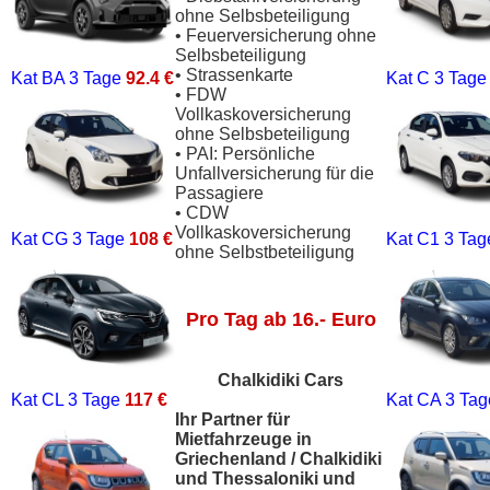
ohne Selbsbeteiligung
• Feuerversicherung ohne
Selbsbeteiligung
• Strassenkarte
Kat BA
3 Tage
92.4 €
Kat C
3 Tag
• FDW
Vollkaskoversicherung
ohne Selbsbeteiligung
• PAI: Persönliche
Unfallversicherung für die
Passagiere
• CDW
Vollkaskoversicherung
Kat CG
3 Tage
108 €
Kat C1
3 Ta
ohne Selbstbeteiligung
Pro Tag ab 16.- Euro
Chalkidiki Cars
Kat CL
3 Tage
117 €
Kat CA
3 Ta
Ihr Partner für
Mietfahrzeuge in
Griechenland / Chalkidiki
und Thessaloniki und