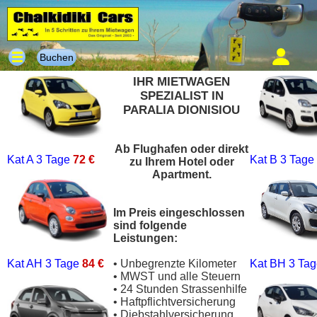
Buchen
IHR MIETWAGEN
SPEZIALIST IN
PARALIA DIONISIOU
Ab Flughafen oder direkt
Kat A
3 Tage
72 €
Kat B
3 Tage
zu Ihrem Hotel oder
Apartment.
Im Preis eingeschlossen
sind folgende
Leistungen:
Kat AH
3 Tage
84 €
• Unbegrenzte Kilometer
Kat BH
3 Ta
• MWST und alle Steuern
• 24 Stunden Strassenhilfe
• Haftpflichtversicherung
• Diebstahlversicherung