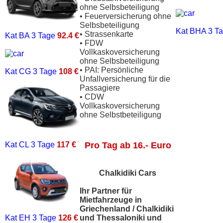
ohne Selbsbeteiligung
• Feuerversicherung ohne
Selbsbeteiligung
Kat BHA
3 T
• Strassenkarte
Kat BA
3 Tage
92.4 €
• FDW
Vollkaskoversicherung
ohne Selbsbeteiligung
• PAI: Persönliche
Kat CG
3 Tage
108 €
Unfallversicherung für die
Passagiere
• CDW
Vollkaskoversicherung
ohne Selbstbeteiligung
Kat CL
3 Tage
117 €
Pro Tag ab 16.- Euro
Chalkidiki Cars
Ihr Partner für
Mietfahrzeuge in
Griechenland / Chalkidiki
Kat EH
3 Tage
126 €
und Thessaloniki und