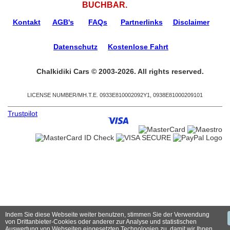
BUCHBAR.
Kontakt
AGB's
FAQs
Partnerlinks
Disclaimer
Datenschutz
Kostenlose Fahrt
Chalkidiki Cars © 2003-2026. All rights reserved.
LICENSE NUMBER/ΜΗ.Τ.Ε. 0933Ε810002092Υ1, 0938Ε81000209101
Trustpilot
Indem Sie diese Webseite weiter benutzen, stimmen Sie der Verwendung
von Drittanbieter-Cookies oder anderer zur Analyse und statistischen
Auswertung von Webseiten eingesetzten Technologien zu, damit wir Ihnen