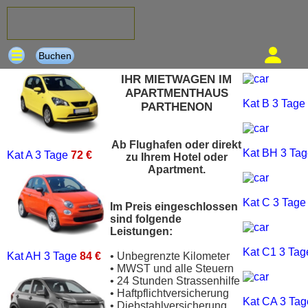
Buchen
IHR MIETWAGEN IM
APARTMENTHAUS
Kat B
3 Tage
PARTHENON
Ab Flughafen oder direkt
Kat BH
3 Ta
Kat A
3 Tage
72 €
zu Ihrem Hotel oder
Apartment.
Kat C
3 Tag
Im Preis eingeschlossen
sind folgende
Leistungen:
Kat C1
3 Ta
Kat AH
3 Tage
84 €
• Unbegrenzte Kilometer
• MWST und alle Steuern
• 24 Stunden Strassenhilfe
• Haftpflichtversicherung
Kat CA
3 Ta
• Diebstahlversicherung