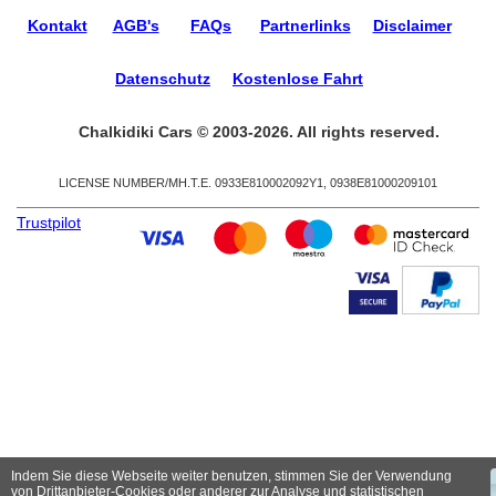
Kontakt
AGB's
FAQs
Partnerlinks
Disclaimer
Datenschutz
Kostenlose Fahrt
Chalkidiki Cars © 2003-2026. All rights reserved.
LICENSE NUMBER/ΜΗ.Τ.Ε. 0933Ε810002092Υ1, 0938Ε81000209101
Trustpilot
Indem Sie diese Webseite weiter benutzen, stimmen Sie der Verwendung
von Drittanbieter-Cookies oder anderer zur Analyse und statistischen