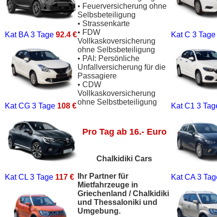
• Feuerversicherung ohne
Selbsbeteiligung
• Strassenkarte
• FDW
Kat BA
3 Tage
92.4 €
Kat C
3 Tag
Vollkaskoversicherung
ohne Selbsbeteiligung
• PAI: Persönliche
Unfallversicherung für die
Passagiere
• CDW
Vollkaskoversicherung
ohne Selbstbeteiligung
Kat CG
3 Tage
108 €
Kat C1
3 Ta
Pro Tag ab 16.- Euro
Chalkidiki Cars
Ihr Partner für
Kat CL
3 Tage
117 €
Kat CA
3 Ta
Mietfahrzeuge in
Griechenland / Chalkidiki
und Thessaloniki und
Umgebung.