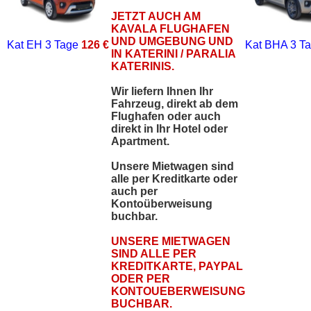
JETZT AUCH AM
KAVALA FLUGHAFEN
UND UMGEBUNG UND
Kat EH
3 Tage
126 €
Kat BHA
3 T
IN KATERINI / PARALIA
KATERINIS.
Wir liefern Ihnen Ihr
Fahrzeug, direkt ab dem
Flughafen oder auch
direkt in Ihr Hotel oder
Apartment.
Unsere Mietwagen sind
alle per Kreditkarte oder
auch per
Kontoüberweisung
buchbar.
UNSERE MIETWAGEN
SIND ALLE PER
KREDITKARTE, PAYPAL
ODER PER
KONTOUEBERWEISUNG
BUCHBAR.