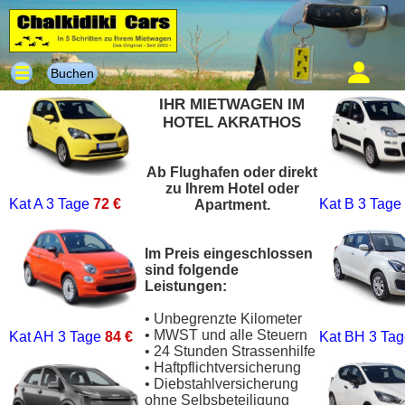
Buchen
IHR MIETWAGEN IM
HOTEL AKRATHOS
Ab Flughafen oder direkt
zu Ihrem Hotel oder
Kat A
3 Tage
72 €
Kat B
3 Tage
Apartment.
Im Preis eingeschlossen
sind folgende
Leistungen:
• Unbegrenzte Kilometer
• MWST und alle Steuern
Kat AH
3 Tage
84 €
Kat BH
3 Ta
• 24 Stunden Strassenhilfe
• Haftpflichtversicherung
• Diebstahlversicherung
ohne Selbsbeteiligung