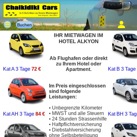
Buchen
IHR MIETWAGEN IM
HOTEL ALKYON
Ab Flughafen oder direkt
zu Ihrem Hotel oder
Kat A
3 Tage
72 €
Kat B
3 Tage
Apartment.
Im Preis eingeschlossen
sind folgende
Leistungen:
• Unbegrenzte Kilometer
• MWST und alle Steuern
Kat AH
3 Tage
84 €
Kat BH
3 Ta
• 24 Stunden Strassenhilfe
• Haftpflichtversicherung
• Diebstahlversicherung
ohne Selbsbeteiligung