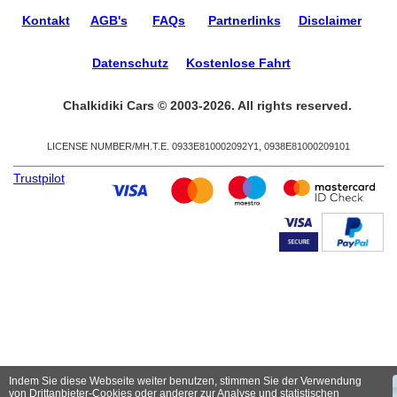
Kontakt
AGB's
FAQs
Partnerlinks
Disclaimer
Datenschutz
Kostenlose Fahrt
Chalkidiki Cars © 2003-2026. All rights reserved.
LICENSE NUMBER/ΜΗ.Τ.Ε. 0933Ε810002092Υ1, 0938Ε81000209101
Trustpilot
Indem Sie diese Webseite weiter benutzen, stimmen Sie der Verwendung
von Drittanbieter-Cookies oder anderer zur Analyse und statistischen