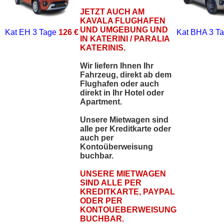
JETZT AUCH AM
KAVALA FLUGHAFEN
UND UMGEBUNG UND
Kat EH
3 Tage
126 €
Kat BHA
3 T
IN KATERINI / PARALIA
KATERINIS.
Wir liefern Ihnen Ihr
Fahrzeug, direkt ab dem
Flughafen oder auch
direkt in Ihr Hotel oder
Apartment.
Unsere Mietwagen sind
alle per Kreditkarte oder
auch per
Kontoüberweisung
buchbar.
UNSERE MIETWAGEN
SIND ALLE PER
KREDITKARTE, PAYPAL
ODER PER
KONTOUEBERWEISUNG
BUCHBAR.