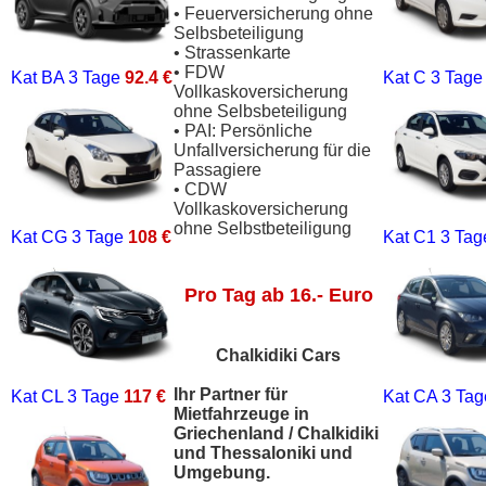
• Feuerversicherung ohne
Selbsbeteiligung
• Strassenkarte
• FDW
Kat BA
3 Tage
92.4 €
Kat C
3 Tag
Vollkaskoversicherung
ohne Selbsbeteiligung
• PAI: Persönliche
Unfallversicherung für die
Passagiere
• CDW
Vollkaskoversicherung
ohne Selbstbeteiligung
Kat CG
3 Tage
108 €
Kat C1
3 Ta
Pro Tag ab 16.- Euro
Chalkidiki Cars
Ihr Partner für
Kat CL
3 Tage
117 €
Kat CA
3 Ta
Mietfahrzeuge in
Griechenland / Chalkidiki
und Thessaloniki und
Umgebung.