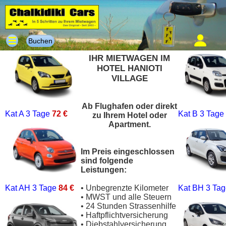
Buchen
IHR MIETWAGEN IM
HOTEL HANIOTI
VILLAGE
Ab Flughafen oder direkt
Kat A
3 Tage
72 €
Kat B
3 Tage
zu Ihrem Hotel oder
Apartment.
Im Preis eingeschlossen
sind folgende
Leistungen:
Kat AH
3 Tage
84 €
• Unbegrenzte Kilometer
Kat BH
3 Ta
• MWST und alle Steuern
• 24 Stunden Strassenhilfe
• Haftpflichtversicherung
• Diebstahlversicherung