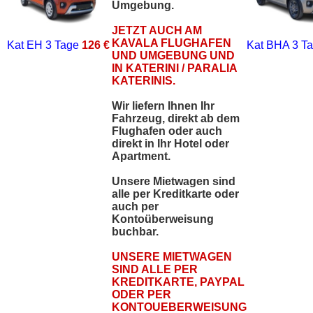
Umgebung.
JETZT AUCH AM
KAVALA FLUGHAFEN
Kat EH
3 Tage
126 €
Kat BHA
3 T
UND UMGEBUNG UND
IN KATERINI / PARALIA
KATERINIS.
Wir liefern Ihnen Ihr
Fahrzeug, direkt ab dem
Flughafen oder auch
direkt in Ihr Hotel oder
Apartment.
Unsere Mietwagen sind
alle per Kreditkarte oder
auch per
Kontoüberweisung
buchbar.
UNSERE MIETWAGEN
SIND ALLE PER
KREDITKARTE, PAYPAL
ODER PER
KONTOUEBERWEISUNG