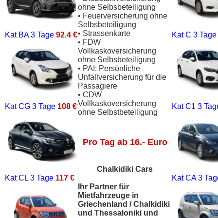
ohne Selbsbeteiligung
• Feuerversicherung ohne
Selbsbeteiligung
• Strassenkarte
Kat BA
3 Tage
92.4 €
Kat C
3 Tag
• FDW
Vollkaskoversicherung
ohne Selbsbeteiligung
• PAI: Persönliche
Unfallversicherung für die
Passagiere
• CDW
Vollkaskoversicherung
Kat CG
3 Tage
108 €
Kat C1
3 Ta
ohne Selbstbeteiligung
Pro Tag ab 16.- Euro
Chalkidiki Cars
Kat CL
3 Tage
117 €
Kat CA
3 Ta
Ihr Partner für
Mietfahrzeuge in
Griechenland / Chalkidiki
und Thessaloniki und