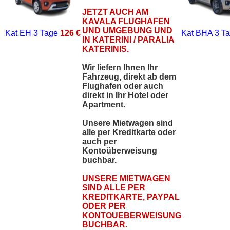
JETZT AUCH AM
KAVALA FLUGHAFEN
UND UMGEBUNG UND
Kat EH
3 Tage
126 €
Kat BHA
3 T
IN KATERINI / PARALIA
KATERINIS.
Wir liefern Ihnen Ihr
Fahrzeug, direkt ab dem
Flughafen oder auch
direkt in Ihr Hotel oder
Apartment.
Unsere Mietwagen sind
alle per Kreditkarte oder
auch per
Kontoüberweisung
buchbar.
UNSERE MIETWAGEN
SIND ALLE PER
KREDITKARTE, PAYPAL
ODER PER
KONTOUEBERWEISUNG
BUCHBAR.