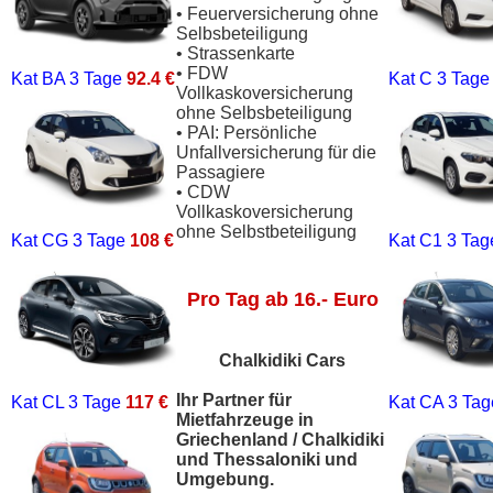
• Feuerversicherung ohne
Selbsbeteiligung
• Strassenkarte
• FDW
Kat BA
3 Tage
92.4 €
Kat C
3 Tag
Vollkaskoversicherung
ohne Selbsbeteiligung
• PAI: Persönliche
Unfallversicherung für die
Passagiere
• CDW
Vollkaskoversicherung
ohne Selbstbeteiligung
Kat CG
3 Tage
108 €
Kat C1
3 Ta
Pro Tag ab 16.- Euro
Chalkidiki Cars
Ihr Partner für
Kat CL
3 Tage
117 €
Kat CA
3 Ta
Mietfahrzeuge in
Griechenland / Chalkidiki
und Thessaloniki und
Umgebung.