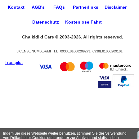
Kontakt
AGB's
FAQs
Partnerlinks
Disclaimer
Datenschutz
Kostenlose Fahrt
Chalkidiki Cars © 2003-2026. All rights reserved.
LICENSE NUMBER/ΜΗ.Τ.Ε. 0933Ε810002092Υ1, 0938Ε81000209101
Trustpilot
Indem Sie diese Webseite weiter benutzen, stimmen Sie der Verwendung
von Drittanbieter-Cookies oder anderer zur Analyse und statistischen