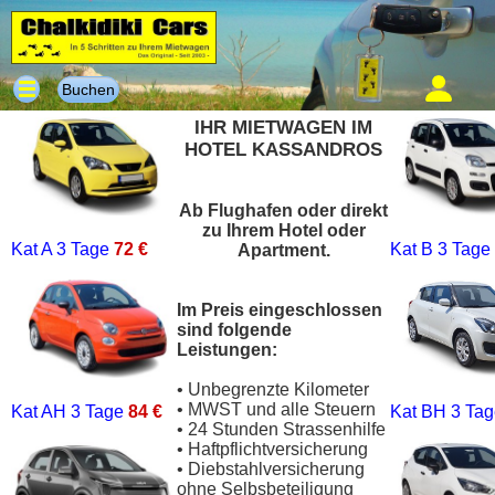
Buchen
IHR MIETWAGEN IM
HOTEL KASSANDROS
Ab Flughafen oder direkt
zu Ihrem Hotel oder
Kat A
3 Tage
72 €
Kat B
3 Tage
Apartment.
Im Preis eingeschlossen
sind folgende
Leistungen:
• Unbegrenzte Kilometer
• MWST und alle Steuern
Kat AH
3 Tage
84 €
Kat BH
3 Ta
• 24 Stunden Strassenhilfe
• Haftpflichtversicherung
• Diebstahlversicherung
ohne Selbsbeteiligung