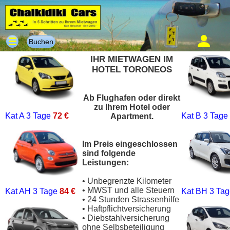
Buchen
IHR MIETWAGEN IM
HOTEL TORONEOS
Ab Flughafen oder direkt
zu Ihrem Hotel oder
Kat A
3 Tage
72 €
Kat B
3 Tage
Apartment.
Im Preis eingeschlossen
sind folgende
Leistungen:
• Unbegrenzte Kilometer
• MWST und alle Steuern
Kat AH
3 Tage
84 €
Kat BH
3 Ta
• 24 Stunden Strassenhilfe
• Haftpflichtversicherung
• Diebstahlversicherung
ohne Selbsbeteiligung