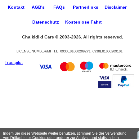
Kontakt
AGB's
FAQs
Partnerlinks
Disclaimer
Datenschutz
Kostenlose Fahrt
Chalkidiki Cars © 2003-2026. All rights reserved.
LICENSE NUMBER/ΜΗ.Τ.Ε. 0933Ε810002092Υ1, 0938Ε81000209101
Trustpilot
Indem Sie diese Webseite weiter benutzen, stimmen Sie der Verwendung
von Drittanbieter-Cookies oder anderer zur Analyse und statistischen