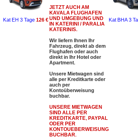
JETZT AUCH AM
KAVALA FLUGHAFEN
UND UMGEBUNG UND
Kat EH
3 Tage
126 €
Kat BHA
3 T
IN KATERINI / PARALIA
KATERINIS.
Wir liefern Ihnen Ihr
Fahrzeug, direkt ab dem
Flughafen oder auch
direkt in Ihr Hotel oder
Apartment.
Unsere Mietwagen sind
alle per Kreditkarte oder
auch per
Kontoüberweisung
buchbar.
UNSERE MIETWAGEN
SIND ALLE PER
KREDITKARTE, PAYPAL
ODER PER
KONTOUEBERWEISUNG
BUCHBAR.