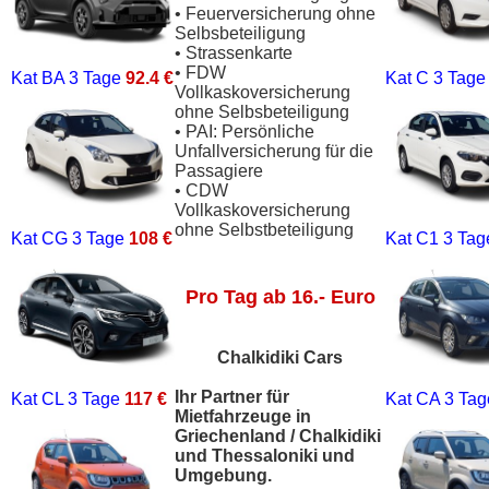
• Feuerversicherung ohne
Selbsbeteiligung
• Strassenkarte
• FDW
Kat BA
3 Tage
92.4 €
Kat C
3 Tag
Vollkaskoversicherung
ohne Selbsbeteiligung
• PAI: Persönliche
Unfallversicherung für die
Passagiere
• CDW
Vollkaskoversicherung
ohne Selbstbeteiligung
Kat CG
3 Tage
108 €
Kat C1
3 Ta
Pro Tag ab 16.- Euro
Chalkidiki Cars
Ihr Partner für
Kat CL
3 Tage
117 €
Kat CA
3 Ta
Mietfahrzeuge in
Griechenland / Chalkidiki
und Thessaloniki und
Umgebung.