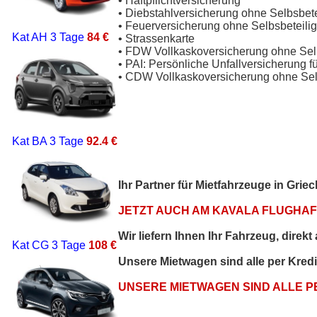
• Haftpflichtversicherung
• Diebstahlversicherung ohne Selbsbet
• Feuerversicherung ohne Selbsbeteili
Kat AH
3 Tage
84 €
• Strassenkarte
• FDW Vollkaskoversicherung ohne Sel
• PAI: Persönliche Unfallversicherung f
• CDW Vollkaskoversicherung ohne Sel
Kat BA
3 Tage
92.4 €
Ihr Partner für Mietfahrzeuge in Gri
JETZT AUCH AM KAVALA FLUGHAFE
Wir liefern Ihnen Ihr Fahrzeug, direk
Kat CG
3 Tage
108 €
Unsere Mietwagen sind alle per Kred
UNSERE MIETWAGEN SIND ALLE 