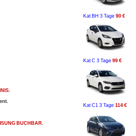
Kat BH
3 Tage
90 €
Kat C
3 Tage
99 €
NIS.
ent.
Kat C1
3 Tage
114 €
EISUNG BUCHBAR.