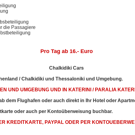
eiligung
gung
bsbeteiligung
ür die Passagiere
bstbeteiligung
Pro Tag ab 16.- Euro
Chalkidiki Cars
echenland / Chalkidiki und Thessaloniki und Umgebung.
N UND UMGEBUNG UND IN KATERINI / PARALIA KATERI
t ab dem Flughafen oder auch direkt in Ihr Hotel oder Apartm
itkarte oder auch per Kontoüberweisung buchbar.
PER KREDITKARTE, PAYPAL ODER PER KONTOUEBERW