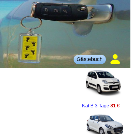
Gästebuch
Kat B
3 Tage
81 €