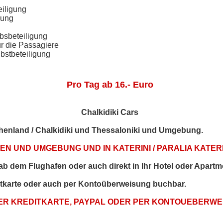
eiligung
gung
bsbeteiligung
ür die Passagiere
bstbeteiligung
Pro Tag ab 16.- Euro
Chalkidiki Cars
echenland / Chalkidiki und Thessaloniki und Umgebung.
N UND UMGEBUNG UND IN KATERINI / PARALIA KATERI
t ab dem Flughafen oder auch direkt in Ihr Hotel oder Apartm
itkarte oder auch per Kontoüberweisung buchbar.
PER KREDITKARTE, PAYPAL ODER PER KONTOUEBERW