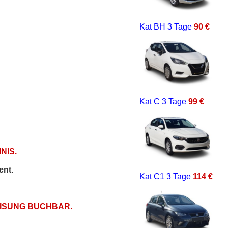
Kat BH
3 Tage
90 €
Kat C
3 Tage
99 €
NIS.
ent.
Kat C1
3 Tage
114 €
EISUNG BUCHBAR.