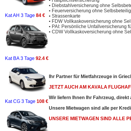
• Haftpflichtversicherung
• Diebstahlversicherung ohne Selbsbet
• Feuerversicherung ohne Selbsbeteili
Kat AH
3 Tage
84 €
• Strassenkarte
• FDW Vollkaskoversicherung ohne Sel
• PAI: Persönliche Unfallversicherung f
• CDW Vollkaskoversicherung ohne Sel
Kat BA
3 Tage
92.4 €
Ihr Partner für Mietfahrzeuge in Gri
JETZT AUCH AM KAVALA FLUGHAFE
Wir liefern Ihnen Ihr Fahrzeug, direk
Kat CG
3 Tage
108 €
Unsere Mietwagen sind alle per Kred
UNSERE MIETWAGEN SIND ALLE 