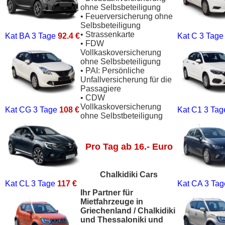
ohne Selbsbeteiligung
• Feuerversicherung ohne
Selbsbeteiligung
• Strassenkarte
Kat BA
3 Tage
92.4 €
Kat C
3 Tag
• FDW
Vollkaskoversicherung
ohne Selbsbeteiligung
• PAI: Persönliche
Unfallversicherung für die
Passagiere
• CDW
Vollkaskoversicherung
Kat CG
3 Tage
108 €
Kat C1
3 Ta
ohne Selbstbeteiligung
Pro Tag ab 16.- Euro
Chalkidiki Cars
Kat CL
3 Tage
117 €
Kat CA
3 Ta
Ihr Partner für
Mietfahrzeuge in
Griechenland / Chalkidiki
und Thessaloniki und