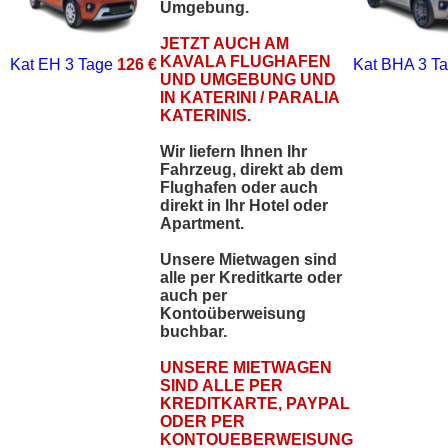
Umgebung.
JETZT AUCH AM
KAVALA FLUGHAFEN
Kat EH
3 Tage
126 €
Kat BHA
3 T
UND UMGEBUNG UND
IN KATERINI / PARALIA
KATERINIS.
Wir liefern Ihnen Ihr
Fahrzeug, direkt ab dem
Flughafen oder auch
direkt in Ihr Hotel oder
Apartment.
Unsere Mietwagen sind
alle per Kreditkarte oder
auch per
Kontoüberweisung
buchbar.
UNSERE MIETWAGEN
SIND ALLE PER
KREDITKARTE, PAYPAL
ODER PER
KONTOUEBERWEISUNG