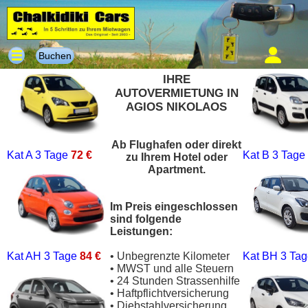
Buchen
IHRE
AUTOVERMIETUNG IN
AGIOS NIKOLAOS
Ab Flughafen oder direkt
Kat A
3 Tage
72 €
Kat B
3 Tage
zu Ihrem Hotel oder
Apartment.
Im Preis eingeschlossen
sind folgende
Leistungen:
Kat AH
3 Tage
84 €
• Unbegrenzte Kilometer
Kat BH
3 Ta
• MWST und alle Steuern
• 24 Stunden Strassenhilfe
• Haftpflichtversicherung
• Diebstahlversicherung