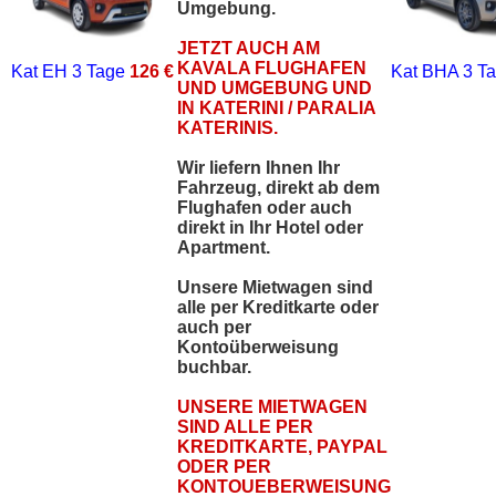
Umgebung.
JETZT AUCH AM
KAVALA FLUGHAFEN
Kat EH
3 Tage
126 €
Kat BHA
3 T
UND UMGEBUNG UND
IN KATERINI / PARALIA
KATERINIS.
Wir liefern Ihnen Ihr
Fahrzeug, direkt ab dem
Flughafen oder auch
direkt in Ihr Hotel oder
Apartment.
Unsere Mietwagen sind
alle per Kreditkarte oder
auch per
Kontoüberweisung
buchbar.
UNSERE MIETWAGEN
SIND ALLE PER
KREDITKARTE, PAYPAL
ODER PER
KONTOUEBERWEISUNG