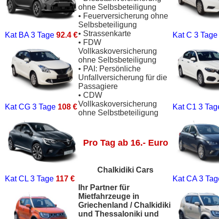
ohne Selbsbeteiligung
• Feuerversicherung ohne
Selbsbeteiligung
• Strassenkarte
Kat BA
3 Tage
92.4 €
Kat C
3 Tag
• FDW
Vollkaskoversicherung
ohne Selbsbeteiligung
• PAI: Persönliche
Unfallversicherung für die
Passagiere
• CDW
Vollkaskoversicherung
Kat CG
3 Tage
108 €
Kat C1
3 Ta
ohne Selbstbeteiligung
Pro Tag ab 16.- Euro
Chalkidiki Cars
Kat CL
3 Tage
117 €
Kat CA
3 Ta
Ihr Partner für
Mietfahrzeuge in
Griechenland / Chalkidiki
und Thessaloniki und