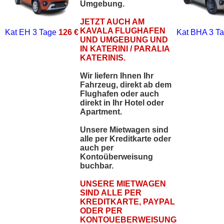
Umgebung.
JETZT AUCH AM
KAVALA FLUGHAFEN
Kat EH
3 Tage
126 €
Kat BHA
3 T
UND UMGEBUNG UND
IN KATERINI / PARALIA
KATERINIS.
Wir liefern Ihnen Ihr
Fahrzeug, direkt ab dem
Flughafen oder auch
direkt in Ihr Hotel oder
Apartment.
Unsere Mietwagen sind
alle per Kreditkarte oder
auch per
Kontoüberweisung
buchbar.
UNSERE MIETWAGEN
SIND ALLE PER
KREDITKARTE, PAYPAL
ODER PER
KONTOUEBERWEISUNG