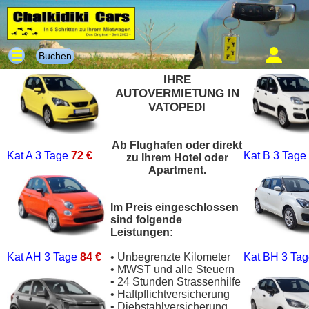
Buchen
IHRE
AUTOVERMIETUNG IN
VATOPEDI
Ab Flughafen oder direkt
Kat A
3 Tage
72 €
Kat B
3 Tage
zu Ihrem Hotel oder
Apartment.
Im Preis eingeschlossen
sind folgende
Leistungen:
Kat AH
3 Tage
84 €
• Unbegrenzte Kilometer
Kat BH
3 Ta
• MWST und alle Steuern
• 24 Stunden Strassenhilfe
• Haftpflichtversicherung
• Diebstahlversicherung