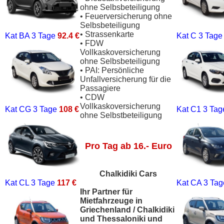
ohne Selbsbeteiligung
• Feuerversicherung ohne
Selbsbeteiligung
• Strassenkarte
Kat BA
3 Tage
92.4 €
Kat C
3 Tag
• FDW
Vollkaskoversicherung
ohne Selbsbeteiligung
• PAI: Persönliche
Unfallversicherung für die
Passagiere
• CDW
Vollkaskoversicherung
Kat CG
3 Tage
108 €
Kat C1
3 Ta
ohne Selbstbeteiligung
Pro Tag ab 16.- Euro
Chalkidiki Cars
Kat CL
3 Tage
117 €
Kat CA
3 Ta
Ihr Partner für
Mietfahrzeuge in
Griechenland / Chalkidiki
und Thessaloniki und