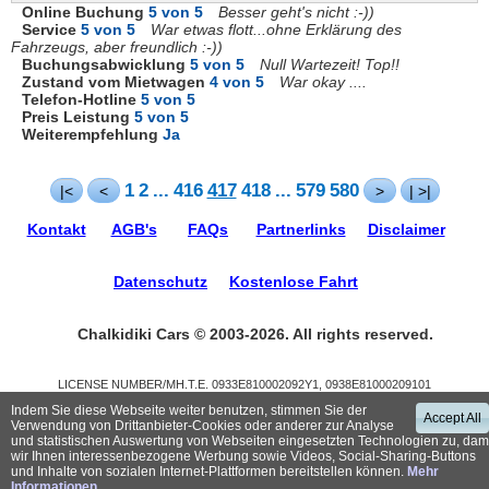
Online Buchung
5 von 5
Besser geht's nicht :-))
Service
5 von 5
War etwas flott...ohne Erklärung des
Fahrzeugs, aber freundlich :-))
Buchungsabwicklung
5 von 5
Null Wartezeit! Top!!
Zustand vom Mietwagen
4 von 5
War okay ....
Telefon-Hotline
5 von 5
Preis Leistung
5 von 5
Weiterempfehlung
Ja
1
2
...
416
417
418
...
579
580
|<
<
>
| >|
Kontakt
AGB's
FAQs
Partnerlinks
Disclaimer
Datenschutz
Kostenlose Fahrt
Chalkidiki Cars © 2003-2026. All rights reserved.
LICENSE NUMBER/ΜΗ.Τ.Ε. 0933Ε810002092Υ1, 0938Ε81000209101
Indem Sie diese Webseite weiter benutzen, stimmen Sie der
Accept All
Trustpilot
Verwendung von Drittanbieter-Cookies oder anderer zur Analyse
und statistischen Auswertung von Webseiten eingesetzten Technologien zu, dam
wir Ihnen interessenbezogene Werbung sowie Videos, Social-Sharing-Buttons
und Inhalte von sozialen Internet-Plattformen bereitstellen können.
Mehr
Informationen