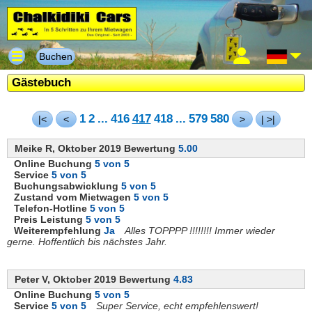
Buchen
Gästebuch
1
2
...
416
417
418
...
579
580
|<
<
>
| >|
Meike R, Oktober 2019 Bewertung
5.00
Online Buchung
5 von 5
Service
5 von 5
Buchungsabwicklung
5 von 5
Zustand vom Mietwagen
5 von 5
Telefon-Hotline
5 von 5
Preis Leistung
5 von 5
Weiterempfehlung
Ja
Alles TOPPPP !!!!!!!! Immer wieder
gerne. Hoffentlich bis nächstes Jahr.
Peter V, Oktober 2019 Bewertung
4.83
Online Buchung
5 von 5
Service
5 von 5
Super Service, echt empfehlenswert!