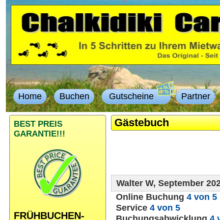
Home
Buchen
Gutscheine
Partner
Gästebuch
BEST PREIS
GARANTIE!!!
Walter W, September 20
Online Buchung
4 von 5
Service
4 von 5
FRÜHBUCHEN-
Buchungsabwicklung
4 