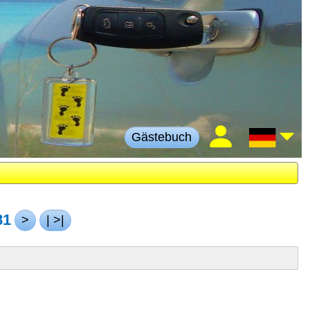
Gästebuch
81
>
| >|