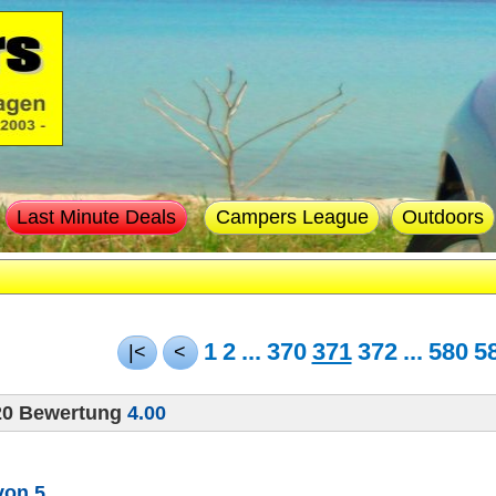
Last Minute Deals
Campers League
Outdoors
1
2
...
370
371
372
...
580
5
|<
<
20 Bewertung
4.00
von 5