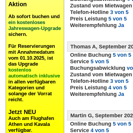
Aktion
Zustand vom Mietwage
Telefon-Hotline
3 von 5
Ab sofort buchen und
Preis Leistung
5 von 5
ein kostenloses
Weiterempfehlung
Ja
Jahreswagen-Upgrade
sichern.
Für Reservierungen
Thomas A, September 2
mit Annahmedatum
Online Buchung
5 von 5
vom 01.10.2025, ist
Service
5 von 5
das Upgrade
Buchungsabwicklung
vo
kostenlos
Zustand vom Mietwage
automatisch inklusive
Telefon-Hotline
3 von 5
in allen verfügbaren
Preis Leistung
4 von 5
Kategorien und
solange der Vorrat
Weiterempfehlung
Ja
reicht.
Jetzt NEU
Martin G, September 20
Auch am Flughafen
Online Buchung
5 von 5
Athen und Kavala
Service
4 von 5
verfügbar.