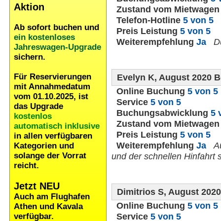
Aktion
Zustand vom Mietwage
Telefon-Hotline
5 von 5
Ab sofort buchen und
Preis Leistung
5 von 5
ein kostenloses
Weiterempfehlung
Ja
D
Jahreswagen-Upgrade
sichern.
Für Reservierungen
Evelyn K, August 2020 
mit Annahmedatum
Online Buchung
5 von 5
vom 01.10.2025, ist
Service
5 von 5
das Upgrade
Buchungsabwicklung
5 
kostenlos
Zustand vom Mietwage
automatisch inklusive
Preis Leistung
5 von 5
in allen verfügbaren
Weiterempfehlung
Ja
A
Kategorien und
solange der Vorrat
und der schnellen Hinfahrt
reicht.
Jetzt NEU
Dimitrios S, August 20
Auch am Flughafen
Online Buchung
5 von 5
Athen und Kavala
Service
5 von 5
verfügbar.