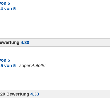
von 5
n
4 von 5
Bewertung
4.80
von 5
n
5 von 5
super Auto!!!!
020 Bewertung
4.33