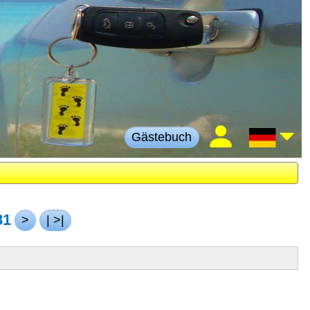
Gästebuch
81
>
| >|