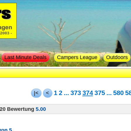
Last Minute Deals
Campers League
Outdoors
1
2
...
373
374
375
...
580
5
|<
<
020 Bewertung
5.00
von 5