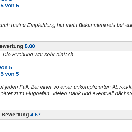
n
5 von 5
urch meine Empfehlung hat mein Bekanntenkreis bei eu
Bewertung
5.00
Die Buchung war sehr einfach.
von 5
n
5 von 5
uf jeden Fall. Bei einer so einer unkomplizierten Abwickl
 später zum Flughafen. Vielen Dank und eventuell nächst
20 Bewertung
4.67